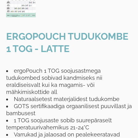
ERGOPOUCH TUDUKOMBE
1 TOG - LATTE
ergoPouch 1 TOG soojusastmega
tudukombed sobivad kandmiseks nii
eraldiseisvalt kui ka magamis- või
mähkimiskottide all
Naturaalsetest materjalidest tudukombe
GOTS sertifikaadiga orgaanilisest puuvillast ja
bambusest
1 TOG soojusaste sobib suurepäraselt
temperatuurivahemikus 21-24°C
Varrukad ja jalaosad on pealekeeratavad