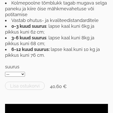
Kolmepoolne tõmblukk tagab mugava selga
paneku ja kiire öise mähkmevahetuse või
potitamise
Vastab ohutus- ja kvaliteedistandarditele
0-3 kuud suurus
: lapse kaal kuni 6kg ja
pikkus kuni 62 cm;
3-6 kuud suurus
: lapse kaal kuni 8kg ja
pikkus kuni 68 cm;
6-12 kuud suurus:
lapse kaal kuni 10 kg ja
pikkus kuni 76 cm.
suurus
Lisa ostukorvi
40,60 €