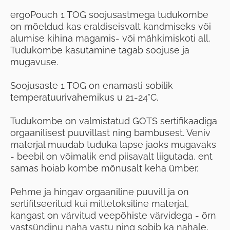
ergoPouch 1 TOG soojusastmega tudukombe
on mõeldud kas eraldiseisvalt kandmiseks või
alumise kihina magamis- või mähkimiskoti all.
Tudukombe kasutamine tagab soojuse ja
mugavuse.
Soojusaste 1 TOG on enamasti sobilik
temperatuurivahemikus u 21-24°C.
Tudukombe on valmistatud GOTS sertifikaadiga
orgaanilisest puuvillast ning bambusest. Veniv
materjal muudab tuduka lapse jaoks mugavaks
- beebil on võimalik end piisavalt liigutada, ent
samas hoiab kombe mõnusalt keha ümber.
Pehme ja hingav orgaaniline puuvill ja on
sertifitseeritud kui mittetoksiline materjal,
kangast on värvitud veepõhiste värvidega - õrn
vastsündinu naha vastu ning sobib ka nahale,