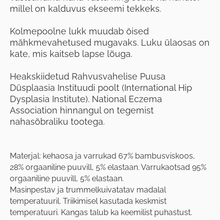
millel on kalduvus ekseemi tekkeks.
Kolmepoolne lukk muudab öised
mähkmevahetused mugavaks. Luku ülaosas on
kate, mis kaitseb lapse lõuga.
Heakskiidetud Rahvusvahelise Puusa
Düsplaasia Instituudi poolt (International Hip
Dysplasia Institute). National Eczema
Association hinnangul on tegemist
nahasõbraliku tootega.
Materjal: kehaosa ja varrukad 67% bambusviskoos,
28% orgaaniline puuvill, 5% elastaan. Varrukaotsad 95%
orgaaniline puuvill, 5% elastaan.
Masinpestav ja trummelkuivatatav madalal
temperatuuril. Triikimisel kasutada keskmist
temperatuuri. Kangas talub ka keemilist puhastust.