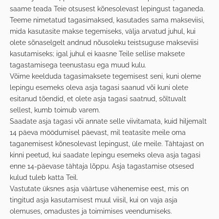
saame teada Teie otsusest kõnesolevast lepingust taganeda.
Teeme nimetatud tagasimaksed, kasutades sama makseviisi,
mida kasutasite makse tegemiseks, välja arvatud juhul, kui
olete sõnaselgelt andnud nõusoleku teistsuguse makseviisi
kasutamiseks; igal juhul ei kaasne Teile sellise maksete
tagastamisega teenustasu ega muud kulu.
Võime keelduda tagasimaksete tegemisest seni, kuni oleme
lepingu esemeks oleva asja tagasi saanud või kuni olete
esitanud tõendid, et olete asja tagasi saatnud, sõltuvalt
sellest, kumb toimub varem.
Saadate asja tagasi või annate selle viivitamata, kuid hiljemalt
14 päeva möödumisel päevast, mil teatasite meile oma
taganemisest kõnesolevast lepingust, üle meile. Tähtajast on
kinni peetud, kui saadate lepingu esemeks oleva asja tagasi
enne 14-päevase tähtaja lõppu. Asja tagastamise otsesed
kulud tuleb katta Teil.
Vastutate üksnes asja väärtuse vähenemise eest, mis on
tingitud asja kasutamisest muul viisil, kui on vaja asja
olemuses, omadustes ja toimimises veendumiseks.