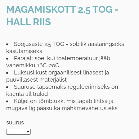
MAGAMISKOTT 2.5 TOG -
HALL RIIS
Soojusaste 2.5 TOG - sobilik aastaringseks
kasutamiseks
Parajalt soe, kui toatemperatuur jääb
vahemikku 16C-20C
Luksuslikust orgaanilisest linasest ja
puuvillasest materjalist
Suuruse täpsemaks reguleerimiseks on
kaenla all trukid
Küljel on tõmblukk, mis tagab lihtsa ja
mugava ligipääsu ka mähkmevahetusteks
suurus