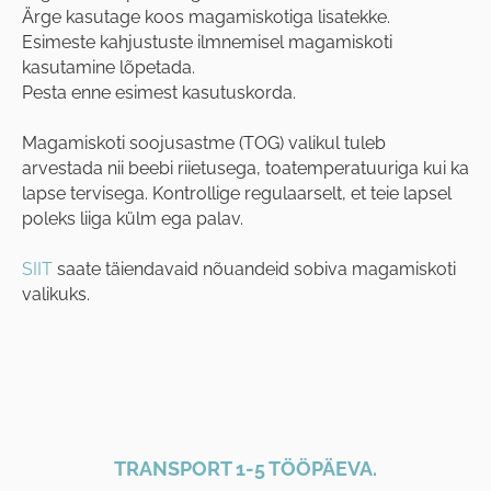
Ärge kasutage koos magamiskotiga lisatekke.
Esimeste kahjustuste ilmnemisel magamiskoti
kasutamine lõpetada.
Pesta enne esimest kasutuskorda.
Magamiskoti soojusastme (TOG) valikul tuleb
arvestada nii beebi riietusega, toatemperatuuriga kui ka
lapse tervisega. Kontrollige regulaarselt, et teie lapsel
poleks liiga külm ega palav.
SIIT
saate täiendavaid nõuandeid sobiva magamiskoti
valikuks.
TRANSPORT 1-5 TÖÖPÄEVA.