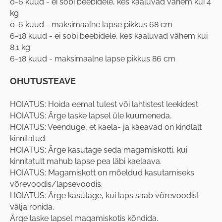
0-6 kuud - ei sobi beebidele, kes kaaluvad vähem kui 4
kg
0-6 kuud - maksimaalne lapse pikkus 68 cm
6-18 kuud - ei sobi beebidele, kes kaaluvad vähem kui
8.1 kg
6-18 kuud - maksimaalne lapse pikkus 86 cm
OHUTUSTEAVE
HOIATUS: Hoida eemal tulest või lahtistest leekidest.
HOIATUS: Ärge laske lapsel üle kuumeneda.
HOIATUS: Veenduge, et kaela- ja käeavad on kindlalt
kinnitatud.
HOIATUS: Ärge kasutage seda magamiskotti, kui
kinnitatult mahub lapse pea läbi kaelaava.
HOIATUS: Magamiskott on mõeldud kasutamiseks
võrevoodis/lapsevoodis.
HOIATUS: Ärge kasutage, kui laps saab võrevoodist
välja ronida.
Ärge laske lapsel magamiskotis kõndida.