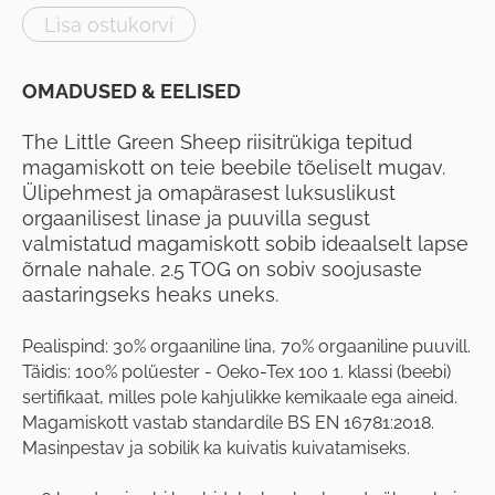
Lisa ostukorvi
OMADUSED & EELISED
The Little Green Sheep riisitrükiga tepitud
magamiskott on teie beebile tõeliselt mugav.
Ülipehmest ja omapärasest luksuslikust
orgaanilisest linase ja puuvilla segust
valmistatud magamiskott sobib ideaalselt lapse
õrnale nahale. 2.5 TOG on sobiv soojusaste
aastaringseks heaks uneks.
Pealispind: 30% orgaaniline lina, 70% orgaaniline puuvill.
Täidis: 100% polüester - Oeko-Tex 100 1. klassi (beebi)
sertifikaat, milles pole kahjulikke kemikaale ega aineid.
Magamiskott vastab standardile BS EN 16781:2018.
Masinpestav ja sobilik ka kuivatis kuivatamiseks.