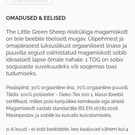
OMADUSED & EELISED
The Little Green Sheep riisitrükiga magamiskott
on teie beebile tõeliselt mugav. Ülipehmest ja
omapärasest luksuslikust orgaanilisest linase ja
puuvilla segust valmistatud magamiskott sobib
ideaalselt lapse õrnale nahale. 1 TOG on sobiv
soojusaste suvekuudeks või soojemas toas
tudumiseks.
Pealispind: 30% orgaaniline lina, 70% orgaaniline puuvill.
Täidis: 100% polüester - Oeko-Tex 100 1. klassi (beebi)
sertifikaat, milles pole kahjulikke kemikaale ega aineid.
Magamiskott vastab standardile BS EN 16781:2018.
Masinpestav ja sobilik ka kuivatis kuivatamiseks.
0-6 kuud - ei sobi beebidele, kes kaaluvad vähem kui 4