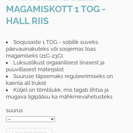
MAGAMISKOTT 1 TOG -
HALL RIIS
Soojusaste 1 TOG - sobilik suveks,
päevauinakuteks või soojemas toas
magamiseks (21C-23C).
Luksuslikust orgaanilisest linasest ja
puuvillasest materjalist
Suuruse täpsemaks reguleerimiseks on
kaenla all trukid
Küljel on tõmblukk, mis tagab lihtsa ja
mugava ligipääsu ka mähkmevahetusteks
suurus
Lisa ostukorvi