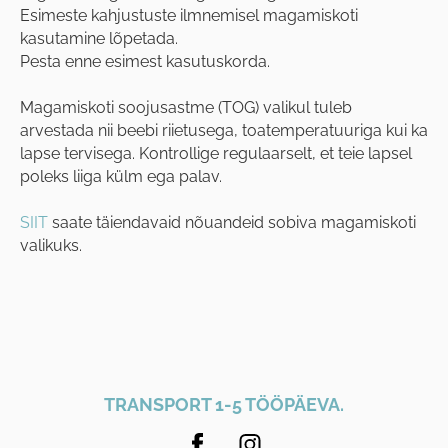
Esimeste kahjustuste ilmnemisel magamiskoti
kasutamine lõpetada.
Pesta enne esimest kasutuskorda.
Magamiskoti soojusastme (TOG) valikul tuleb
arvestada nii beebi riietusega, toatemperatuuriga kui ka
lapse tervisega. Kontrollige regulaarselt, et teie lapsel
poleks liiga külm ega palav.
SIIT
saate täiendavaid nõuandeid sobiva magamiskoti
valikuks.
TRANSPORT 1-5 TÖÖPÄEVA.