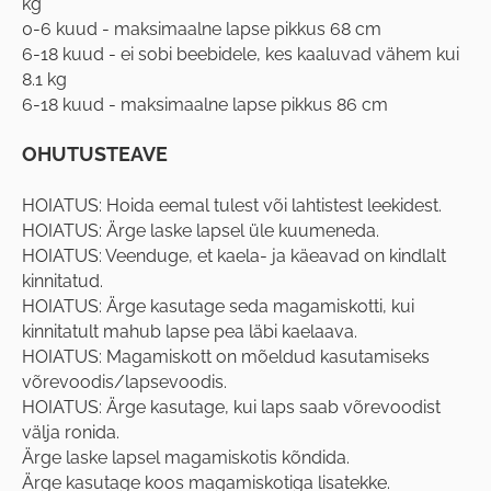
kg
0-6 kuud - maksimaalne lapse pikkus 68 cm
6-18 kuud - ei sobi beebidele, kes kaaluvad vähem kui
8.1 kg
6-18 kuud - maksimaalne lapse pikkus 86 cm
OHUTUSTEAVE
HOIATUS: Hoida eemal tulest või lahtistest leekidest.
HOIATUS: Ärge laske lapsel üle kuumeneda.
HOIATUS: Veenduge, et kaela- ja käeavad on kindlalt
kinnitatud.
HOIATUS: Ärge kasutage seda magamiskotti, kui
kinnitatult mahub lapse pea läbi kaelaava.
HOIATUS: Magamiskott on mõeldud kasutamiseks
võrevoodis/lapsevoodis.
HOIATUS: Ärge kasutage, kui laps saab võrevoodist
välja ronida.
Ärge laske lapsel magamiskotis kõndida.
Ärge kasutage koos magamiskotiga lisatekke.