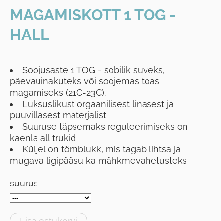
MAGAMISKOTT 1 TOG -
HALL
Soojusaste 1 TOG - sobilik suveks,
päevauinakuteks või soojemas toas
magamiseks (21C-23C).
Luksuslikust orgaanilisest linasest ja
puuvillasest materjalist
Suuruse täpsemaks reguleerimiseks on
kaenla all trukid
Küljel on tõmblukk, mis tagab lihtsa ja
mugava ligipääsu ka mähkmevahetusteks
suurus
Lisa ostukorvi