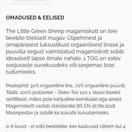
OMADUSED & EELISED
The Little Green Sheep magamiskott on teie
beebile tõeliselt mugav. Ülipehmest ja
omapärasest luksuslikust orgaanilisest linase ja
puuvilla segust valmistatud magamiskott sobib
ideaalselt lapse õrnale nahale. 1 TOG on sobiv
soojusaste suvekuudeks või soojemas toas
tudumiseks.
Pealispind: 30% orgaaniline lina, 70% orgaaniline puuvill.
Täidis: 100% polüester - Oeko-Tex 100 1. klassi (beebi)
sertifikaat, milles pole kahjulikke kemikaale ega aineid.
Magamiskott vastab standardile BS EN 16781:2018.
Masinpestav ja sobilik ka kuivatis kuivatamiseks.
0-6 kuud - ei sobi beebidele, kes kaaluvad vähem kui 4