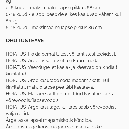
kg
0-6 kuud - maksimaalne lapse pikkus 68 cm
6-18 kuud - ei sobi beebidele, kes kaaluvad vähem kui
8.1 kg
6-18 kuud - maksimaalne lapse pikkus 86 cm
OHUTUSTEAVE
HOIATUS: Hoida eemal tulest või lahtistest leekidest.
HOIATUS: Ärge laske lapsel üle kuumeneda.
HOIATUS: Veenduge, et kaela- ja käeavad on kindlalt
kinnitatud.
HOIATUS: Ärge kasutage seda magamiskotti, kui
kinnitatult mahub lapse pea läbi kaelaava.
HOIATUS: Magamiskott on mõeldud kasutamiseks
võrevoodis/lapsevoodis.
HOIATUS: Ärge kasutage, kui laps saab võrevoodist
välja ronida.
Ärge laske lapsel magamiskotis kõndida.
Ärge kasutage koos magamiskotiga lisatekke.