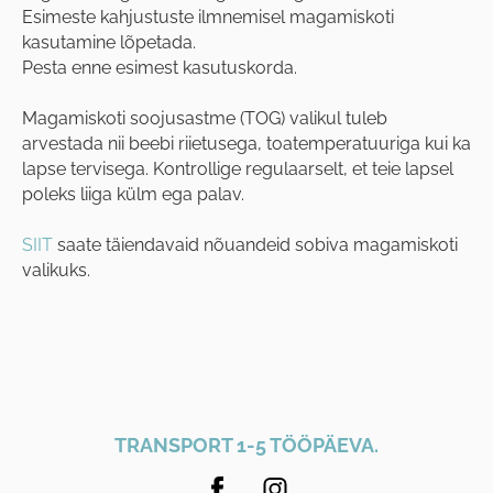
Esimeste kahjustuste ilmnemisel magamiskoti
kasutamine lõpetada.
Pesta enne esimest kasutuskorda.
Magamiskoti soojusastme (TOG) valikul tuleb
arvestada nii beebi riietusega, toatemperatuuriga kui ka
lapse tervisega. Kontrollige regulaarselt, et teie lapsel
poleks liiga külm ega palav.
SIIT
saate täiendavaid nõuandeid sobiva magamiskoti
valikuks.
TRANSPORT 1-5 TÖÖPÄEVA.