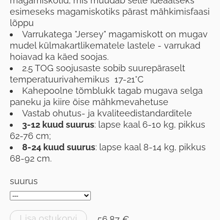
magamiskotid, mis muudab selle ideaalseks
esimeseks magamiskotiks pärast mähkimisfaasi
lõppu
Varrukatega "Jersey" magamiskott on mugav
mudel külmakartlikematele lastele - varrukad
hoiavad ka käed soojas.
2.5 TOG soojusaste sobib suurepäraselt
temperatuurivahemikus 17-21°C
Kahepoolne tõmblukk tagab mugava selga
paneku ja kiire öise mähkmevahetuse
Vastab ohutus- ja kvaliteedistandarditele
3-12 kuud suurus
: lapse kaal 6-10 kg, pikkus
62-76 cm;
8-24 kuud suurus
: lapse kaal 8-14 kg, pikkus
68-92 cm.
suurus
Lisa ostukorvi
56,87 €