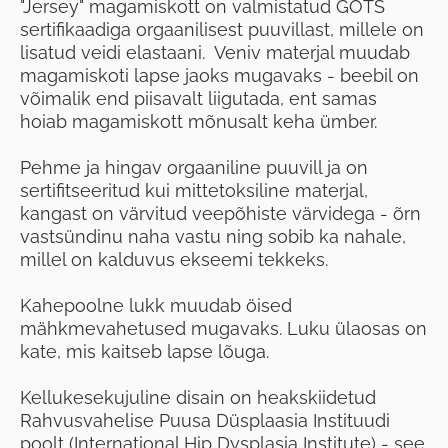
"Jersey" magamiskott on valmistatud GOTS
sertifikaadiga orgaanilisest puuvillast, millele on
lisatud veidi elastaani. Veniv materjal muudab
magamiskoti lapse jaoks mugavaks - beebil on
võimalik end piisavalt liigutada, ent samas
hoiab magamiskott mõnusalt keha ümber.
Pehme ja hingav orgaaniline puuvill ja on
sertifitseeritud kui mittetoksiline materjal,
kangast on värvitud veepõhiste värvidega - õrn
vastsündinu naha vastu ning sobib ka nahale,
millel on kalduvus ekseemi tekkeks.
Kahepoolne lukk muudab öised
mähkmevahetused mugavaks. Luku ülaosas on
kate, mis kaitseb lapse lõuga.
Kellukesekujuline disain on heakskiidetud
Rahvusvahelise Puusa Düsplaasia Instituudi
poolt (International Hip Dysplasia Institute) - see