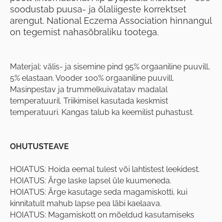
soodustab puusa- ja õlaliigeste korrektset
arengut. National Eczema Association hinnangul
on tegemist nahasõbraliku tootega.
Materjal: välis- ja sisemine pind 95% orgaaniline puuvill,
5% elastaan. Vooder 100% orgaaniline puuvill.
Masinpestav ja trummelkuivatatav madalal
temperatuuril. Triikimisel kasutada keskmist
temperatuuri. Kangas talub ka keemilist puhastust.
OHUTUSTEAVE
HOIATUS: Hoida eemal tulest või lahtistest leekidest.
HOIATUS: Ärge laske lapsel üle kuumeneda.
HOIATUS: Ärge kasutage seda magamiskotti, kui
kinnitatult mahub lapse pea läbi kaelaava.
HOIATUS: Magamiskott on mõeldud kasutamiseks