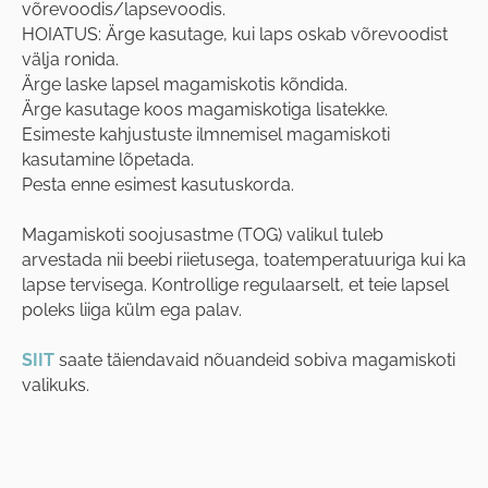
võrevoodis/lapsevoodis.
HOIATUS: Ärge kasutage, kui laps oskab võrevoodist
välja ronida.
Ärge laske lapsel magamiskotis kõndida.
Ärge kasutage koos magamiskotiga lisatekke.
Esimeste kahjustuste ilmnemisel magamiskoti
kasutamine lõpetada.
Pesta enne esimest kasutuskorda.
Magamiskoti soojusastme (TOG) valikul tuleb
arvestada nii beebi riietusega, toatemperatuuriga kui ka
lapse tervisega. Kontrollige regulaarselt, et teie lapsel
poleks liiga külm ega palav.
SIIT
saate täiendavaid nõuandeid sobiva magamiskoti
valikuks.