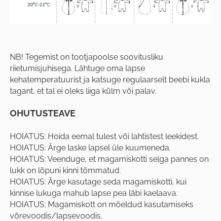
NB! Tegemist on tootjapoolse soovitusliku
riietumisjuhisega. Lähtuge oma lapse
kehatemperatuurist ja katsuge regulaarselt beebi kukla
tagant, et tal ei oleks liiga külm või palav.
OHUTUSTEAVE
HOIATUS: Hoida eemal tulest või lahtistest leekidest.
HOIATUS: Ärge laske lapsel üle kuumeneda.
HOIATUS: Veenduge, et magamiskotti selga pannes on
lukk on lõpuni kinni tõmmatud.
HOIATUS: Ärge kasutage seda magamiskotti, kui
kinnise lukuga mahub lapse pea läbi kaelaava.
HOIATUS: Magamiskott on mõeldud kasutamiseks
võrevoodis/lapsevoodis.