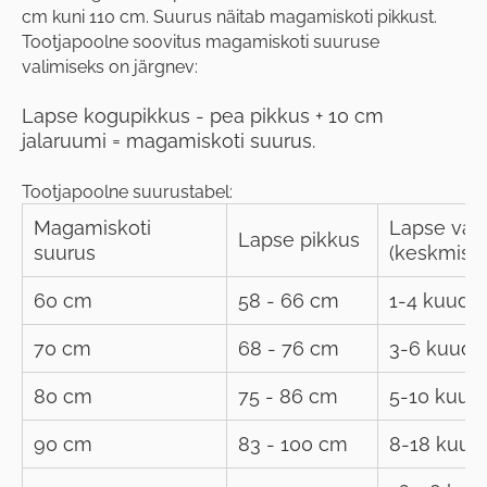
cm kuni 110 cm. Suurus näitab magamiskoti pikkust.
Tootjapoolne soovitus magamiskoti suuruse
valimiseks on järgnev:
Lapse kogupikkus - pea pikkus + 10 cm
jalaruumi = magamiskoti suurus.
Tootjapoolne suurustabel:
Magamiskoti
Lapse van
Lapse pikkus
suurus
(keskmisel
60 cm
58 - 66 cm
1-4 kuud
70 cm
68 - 76 cm
3-6 kuud
80 cm
75 - 86 cm
5-10 kuud
90 cm
83 - 100 cm
8-18 kuud