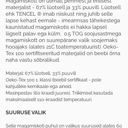
Magamiskott on ülimalt pehmest ja erilisest
materjalist - 67% lüotsell ja 33% puuvill. Lüotsell
ehk TENCEL ® imab niiskust ning juhib selle
lapse kehast eemale - imearmsas tähekestega
kaunistatud magamiskotis ei hakka lapsel
liigselt palav ega külm. 0.5 TOG soojusastmega
magamiskott on suurepärane valik soojemaks
hooajaks (alates 21C toatemperatuurist). Oeko-
Tex 100 sertifitseeritud materjalid on beebi õrna
naha vastu sõbralikud.
Materjal: 67% lüotsell, 33% puuvill
Oeko-Tex 100 1. klassi (beebi) sertifikaat - pole
kahjulikke kemikaale ega aineid.
Masinpestav (60 kraadi juures). Triikimisel kasutada
maksimaalselt 110-kraadist temperatuuri.
SUURUSE VALIK
Selle magamiskoti puhul on valikus suurused alates 60