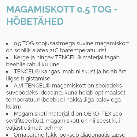
MAGAMISKOTT 0.5 TOG -
HÕBETÄHED
0.5 TOG soojusastmega suvine magamiskott
on sobilik alates 21C toatemperatuurist
Kerge ja hingav TENCEL® materjal tagab
beebile rahuliku une
TENCEL® kangas imab niiskust ja hoiab ära
liigse higistamise
Alvi TENCEL® magamiskott on soojadeks
suveöödeks ideaalne, kuna hoiab optimaalset
temperatuuri (beebil ei hakka liiga palav ega
külm)
Magamiskoti materjalid on OEKO-TEX 100
sertifitseeritud, magamiskott on nii seest kui
väljast ülimalt pehme
Omapärane lukk jookseb diagonaalis lapse