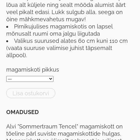
lõua alt küljele ning sealt mööda alumist äärt
veel pikalt edasi. Lukk sulgub alla, seega on
öine mähkmevahetus mugav!
Pirnikujulises magamiskotis on lapsel
mõnusalt ruumi oma jalgu liigutada
Valikus suurused alates 60 cm kuni 110 cm
(vaata suuruse valimise juhist täpsemalt
allpool).
magamiskoti pikkus
Lisa ostukorvi
OMADUSED
Alvi "Sommertraum Tencel" magamiskott on
tõeline pärl suviste magamiskottide hulgas.