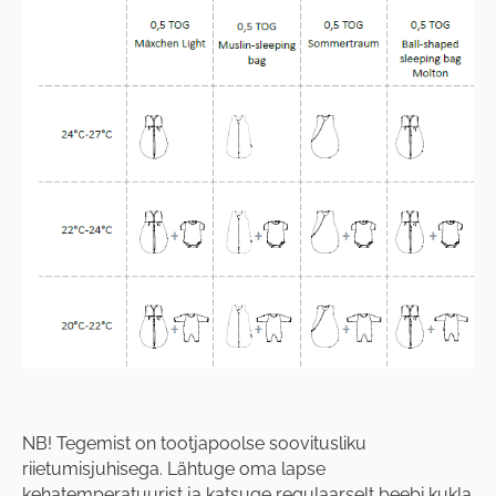
NB! Tegemist on tootjapoolse soovitusliku
riietumisjuhisega. Lähtuge oma lapse
kehatemperatuurist ja katsuge regulaarselt beebi kukla