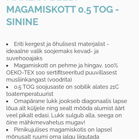
MAGAMISKOTT 0.5 TOG -
SININE
Eriti kergest ja õhulisest materjalist -
ideaalne valik soojemaks kevad- ja
suvehooajaks
Magamiskott on pehme ja hingav, 100%
OEKO-TEX 100 sertifitseeritud puuvillasest
musliinkangast (voodrita)
0.5 TOG soojusaste on sobilik alates 21C
toatemperatuurist
Omapärane lukk jookseb diagonaalis lapse
lõua alt küljele ning sealt mööda alumist äärt
veel pikalt edasi. Lukk sulgub alla, seega on
öine mähkmevahetus mugav!
Pirnikujulises magamiskotis on lapsel
mõnusalt ruumi oma jalgu liigutada