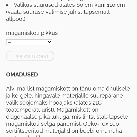
Valikus suurused alates 60 cm kuni 110 cm
(vaata suuruse valimise juhist täpsemalt
allpool).
magamiskoti pikkus
Lisa ostukorvi
OMADUSED
Alvi marlist magamiskott on tänu oma õhulisele
ja kergele, hingavale materjalile suurepärane
valik soojemaks hooajaks (alates 21C
toatemperatuurist). Magamiskott on
diagonaalse pika lukuga, mis lihtsustab lapsele
magamiskoti selga panemist. Oeko-Tex 100
sertifitseeritud materjalid on beebi õrna naha