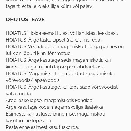
tagant, et tal ei oleks liiga külm või palav.
OHUTUSTEAVE
HOIATUS: Hoida eemal tulest või lahtistest leekidest.
HOIATUS: Ärge laske lapsel üle kuumeneda.
HOIATUS: Veenduge, et magamiskotti selga pannes on
lukk on lõpuni kinni tõmmatud.
HOIATUS: Ärge kasutage seda magamiskotti, kui
kinnise lukuga mahub lapse pea läbi kaelaava.
HOIATUS: Magamiskott on mõeldud kasutamiseks
võrevoodis/lapsevoodis.
HOIATUS: Ärge kasutage, kui laps saab võrevoodist
välja ronida.
Ärge laske lapsel magamiskotis kõndida.
Ärge kasutage koos magamiskotiga lisatekke.
Esimeste kahjustuste ilmnemisel magamiskoti
kasutamine lõpetada.
Pesta enne esimest kasutuskorda.