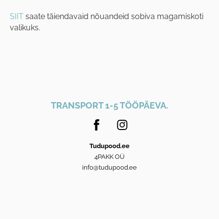
SIIT
saate täiendavaid nõuandeid sobiva magamiskoti
valikuks.
TRANSPORT 1-5 TÖÖPÄEVA.
Tudupood.ee
4PAKK OÜ
info@tudupood.ee