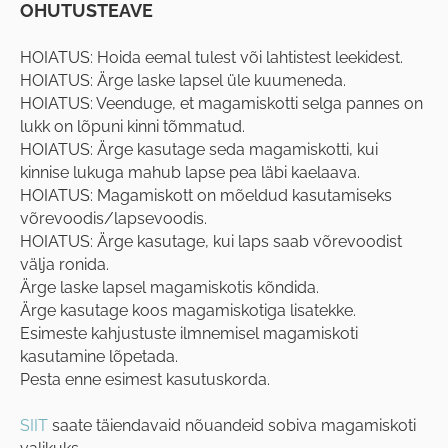
OHUTUSTEAVE
HOIATUS: Hoida eemal tulest või lahtistest leekidest.
HOIATUS: Ärge laske lapsel üle kuumeneda.
HOIATUS: Veenduge, et magamiskotti selga pannes on
lukk on lõpuni kinni tõmmatud.
HOIATUS: Ärge kasutage seda magamiskotti, kui
kinnise lukuga mahub lapse pea läbi kaelaava.
HOIATUS: Magamiskott on mõeldud kasutamiseks
võrevoodis/lapsevoodis.
HOIATUS: Ärge kasutage, kui laps saab võrevoodist
välja ronida.
Ärge laske lapsel magamiskotis kõndida.
Ärge kasutage koos magamiskotiga lisatekke.
Esimeste kahjustuste ilmnemisel magamiskoti
kasutamine lõpetada.
Pesta enne esimest kasutuskorda.
SIIT
saate täiendavaid nõuandeid sobiva magamiskoti