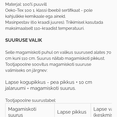
Materjal: 100% puuvill
Oeko-Tex 100 1. klassi (beebi) sertifikaat - pole
kahjulikke kemikaale ega aineid.
Masinpestav (60 kraadi juures). Triikimisel kasutada
maksimaalselt 110-kraadist temperatuuri.
SUURUSE VALIK
Selle magamiskoti puhul on valikus suurused alates 70
cm kuni 110 cm. Suurus näitab magamiskoti pikkust.
Tootjapoolne soovitus magamiskoti suuruse
valimiseks on järgnev:
Lapse kogupikkus - pea pikkus + 10 cm
jalaruumi = magamiskoti suurus.
Tootjapoolne suurustabel:
Magamiskoti
Lapse van
Lapse pikkus
suurus
(keskmisel