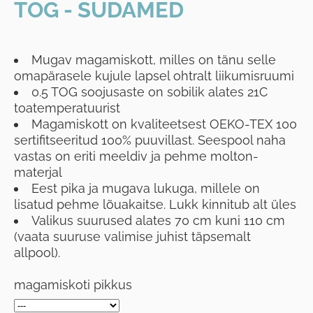
TOG - SÜDAMED
Mugav magamiskott, milles on tänu selle
omapärasele kujule lapsel ohtralt liikumisruumi
0.5 TOG soojusaste on sobilik alates 21C
toatemperatuurist
Magamiskott on kvaliteetsest OEKO-TEX 100
sertifitseeritud 100% puuvillast. Seespool naha
vastas on eriti meeldiv ja pehme molton-
materjal
Eest pika ja mugava lukuga, millele on
lisatud pehme lõuakaitse. Lukk kinnitub alt üles
Valikus suurused alates 70 cm kuni 110 cm
(vaata suuruse valimise juhist täpsemalt
allpool).
magamiskoti pikkus