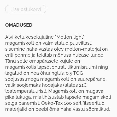
Lisa ostukorvi
OMADUSED
Alvi kellukesekujuline "Molton light"
magamiskott on valmistatud puuvillast,
sisemine naha vastas olev molton-materjal on
eriti pehme ja tekitab mõnusa hubase tunde.
Tänu selle omapärasele kujule on
magamiskotis lapsel ohtralt liikumisruumi ning
tagatud on hea õhuringlus. 0.5 TOG
soojusastmega magamiskott on suurepärane
valik soojemaks hooajaks (alates 21C
toatemperatuurist). Magamiskott on mugava
pika lukuga, mis lihtsustab lapsele magamiskoti
selga panemist. Oeko-Tex 100 sertifitseeritud
materjalid on beebi õrna naha vastu sõbralikud.