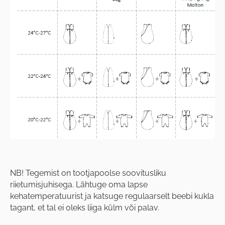
NB! Tegemist on tootjapoolse soovitusliku
riietumisjuhisega. Lähtuge oma lapse
kehatemperatuurist ja katsuge regulaarselt beebi kukla
tagant, et tal ei oleks liiga külm või palav.