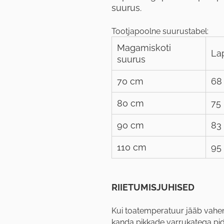
suurus.
Tootjapoolne suurustabel:
Magamiskoti
La
suurus
70 cm
68
80 cm
75
90 cm
83
110 cm
95
RIIETUMISJUHISED
Kui toatemperatuur jääb vahem
kanda pikkade varrukatega pi