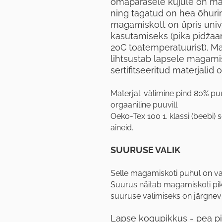
omapärasele kujule on mag
ning tagatud on hea õhuri
magamiskott on üpris univ
kasutamiseks (pika pidžaa
20C toatemperatuurist). M
lihtsustab lapsele magami
sertifitseeritud materjalid
Materjal: välimine pind 80% pu
orgaaniline puuvill
Oeko-Tex 100 1. klassi (beebi) s
aineid.
SUURUSE VALIK
Selle magamiskoti puhul on va
Suurus näitab magamiskoti pi
suuruse valimiseks on järgnev
Lapse kogupikkus - pea pi