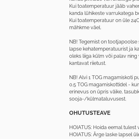
Kui toatemperatuur jääb vahem
kanda lühikeste varrukatega bo
Kui toatemperatuur on üle 24C
mähkme väel.
NB! Tegemist on tootjapoolse 
lapse kehatemperatuurist ja kat
oleks liiga külm või palav nin
kantavat riietust.
NB! Alvi 1 TOG magamiskoti p
0.5 TOG magamiskottidel - k
erinevus on üpris väike, tasub
sooja-/külmataluvusest.
OHUTUSTEAVE
HOIATUS: Hoida eemal tulest või
HOIATUS: Ärge laske lapsel ü