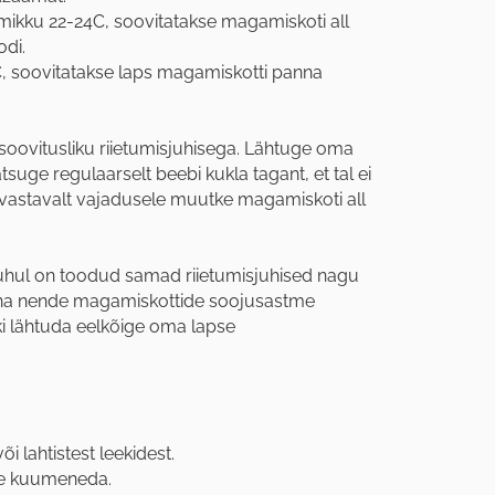
ikku 22-24C, soovitatakse magamiskoti all
di.
, soovitatakse laps magamiskotti panna
soovitusliku riietumisjuhisega. Lähtuge oma
suge regulaarselt beebi kukla tagant, et tal ei
g vastavalt vajadusele muutke magamiskoti all
uhul on toodud samad riietumisjuhised nagu
una nende magamiskottide soojusastme
ki lähtuda eelkõige oma lapse
 lahtistest leekidest.
le kuumeneda.