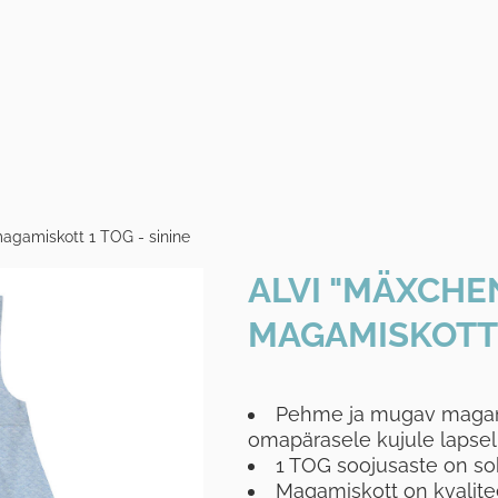
magamiskott 1 TOG - sinine
ALVI "MÄXCHEN
MAGAMISKOTT 1
Pehme ja mugav magamis
omapärasele kujule lapsel 
1 TOG soojusaste on sob
Magamiskott on kvalitee