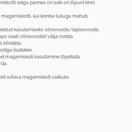
kotti selga pannes on lukk on lõpuni kinni
magamiskotti, kui kinnise lukuga mahub
ldud kasutamiseks võrevoodis/lapsevoodis.
aps saab võrevoodist välja ronida.
s kõndida.
tiga lisatekke.
sel magamiskoti kasutamine lõpetada.
rda.
id sobiva magamiskoti valikuks.