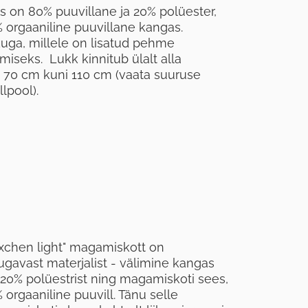
as on 80% puuvillane ja 20% polüester,
orgaaniline puuvillane kangas.
kuga, millele on lisatud pehme
miseks. Lukk kinnitub ülalt alla
s 70 cm kuni 110 cm (vaata suuruse
lpool).
äxchen light" magamiskott on
gavast materjalist - välimine kangas
 20% polüestrist ning magamiskoti sees,
orgaaniline puuvill. Tänu selle