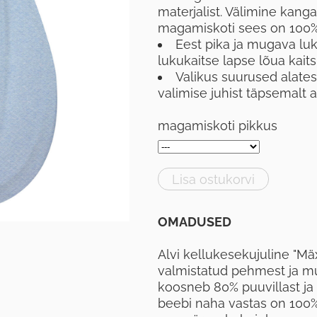
materjalist. Välimine kang
magamiskoti sees on 100% 
Eest pika ja mugava lu
lukukaitse lapse lõua kaits
Valikus suurused alate
valimise juhist täpsemalt al
magamiskoti pikkus
Lisa ostukorvi
OMADUSED
Alvi kellukesekujuline "M
valmistatud pehmest ja mu
koosneb 80% puuvillast ja
beebi naha vastas on 100% 