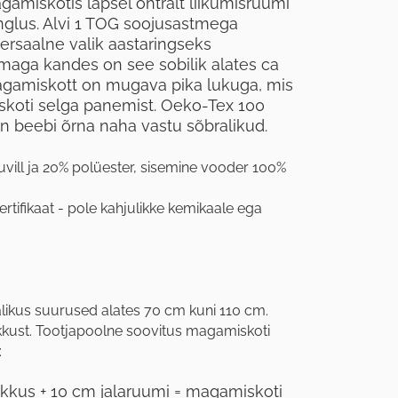
amiskotis lapsel ohtralt liikumisruumi
nglus. Alvi 1 TOG soojusastmega
ersaalne valik aastaringseks
maga kandes on see sobilik alates ca
agamiskott on mugava pika lukuga, mis
skoti selga panemist. Oeko-Tex 100
 on beebi õrna naha vastu sõbralikud.
uvill ja 20% polüester, sisemine vooder 100%
ertifikaat - pole kahjulikke kemikaale ega
likus suurused alates 70 cm kuni 110 cm.
kkust. Tootjapoolne soovitus magamiskoti
:
kkus + 10 cm jalaruumi = magamiskoti