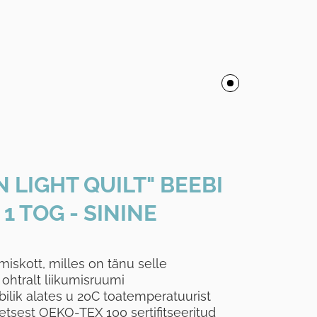
 LIGHT QUILT" BEEBI
 TOG - SININE
kott, milles on tänu selle
ohtralt liikumisruumi
ilik alates u 20C toatemperatuurist
tsest OEKO-TEX 100 sertifitseeritud