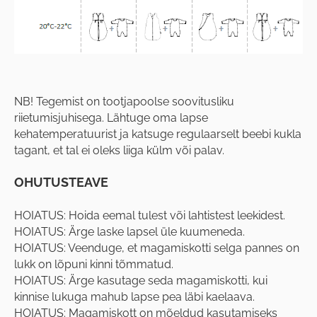
NB! Tegemist on tootjapoolse soovitusliku
riietumisjuhisega. Lähtuge oma lapse
kehatemperatuurist ja katsuge regulaarselt beebi kukla
tagant, et tal ei oleks liiga külm või palav.
OHUTUSTEAVE
HOIATUS: Hoida eemal tulest või lahtistest leekidest.
HOIATUS: Ärge laske lapsel üle kuumeneda.
HOIATUS: Veenduge, et magamiskotti selga pannes on
lukk on lõpuni kinni tõmmatud.
HOIATUS: Ärge kasutage seda magamiskotti, kui
kinnise lukuga mahub lapse pea läbi kaelaava.
HOIATUS: Magamiskott on mõeldud kasutamiseks