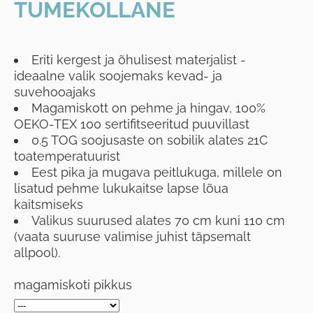
TUMEKOLLANE
Eriti kergest ja õhulisest materjalist -
ideaalne valik soojemaks kevad- ja
suvehooajaks
Magamiskott on pehme ja hingav, 100%
OEKO-TEX 100 sertifitseeritud puuvillast
0.5 TOG soojusaste on sobilik alates 21C
toatemperatuurist
Eest pika ja mugava peitlukuga, millele on
lisatud pehme lukukaitse lapse lõua
kaitsmiseks
Valikus suurused alates 70 cm kuni 110 cm
(vaata suuruse valimise juhist täpsemalt
allpool).
magamiskoti pikkus