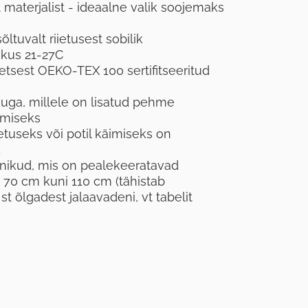
st materjalist - ideaalne valik soojemaks
ltuvalt riietusest sobilik
ikus 21-27C
tsest OEKO-TEX 100 sertifitseeritud
kuga, millele on lisatud pehme
smiseks
useks või potil käimiseks on
d
nikud, mis on pealekeeratavad
 70 cm kuni 110 cm (tähistab
t õlgadest jalaavadeni, vt tabelit