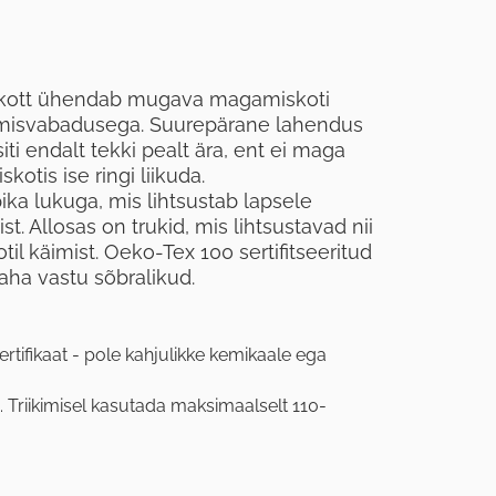
skott ühendab mugava magamiskoti
umisvabadusega. Suurepärane lahendus
iti endalt tekki pealt ära, ent ei maga
otis ise ringi liikuda.
a lukuga, mis lihtsustab lapsele
. Allosas on trukid, mis lihtsustavad nii
l käimist. Oeko-Tex 100 sertifitseeritud
aha vastu sõbralikud.
ertifikaat - pole kahjulikke kemikaale ega
. Triikimisel kasutada maksimaalselt 110-