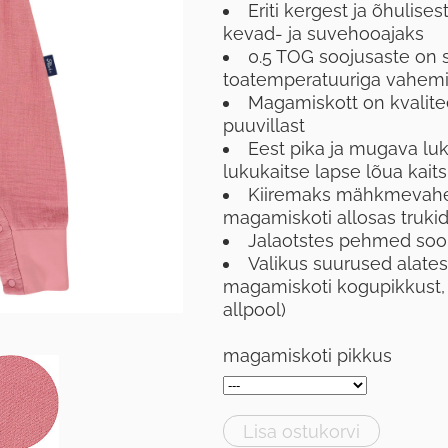
Eriti kergest ja õhulise
kevad- ja suvehooajaks
0.5 TOG soojusaste on sõ
toatemperatuuriga vahem
Magamiskott on kvalitee
puuvillast
Eest pika ja mugava lu
lukukaitse lapse lõua kait
Kiiremaks mähkmevahet
magamiskoti allosas truki
Jalaotstes pehmed soo
Valikus suurused alates
magamiskoti kogupikkust, s
allpool)
magamiskoti pikkus
Lisa ostukorvi