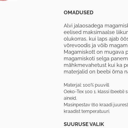
OMADUSED
Alvi jalaosadega magami
eelised maksimaalse liik
olukorras, kui laps ajab öös
võrevoodis ja võib magamisk
Magamiskott on mugava pik
magamiskoti selga panemist
mähkmevahetust kui ka poti
materjalid on beebi õrna n
Materjal: 100% puuvill
Oeko-Tex 100 1. klassi (beebi) s
aineid.
Masinpestav (60 kraadi juures)
kraadist temperatuuri.
SUURUSE VALIK