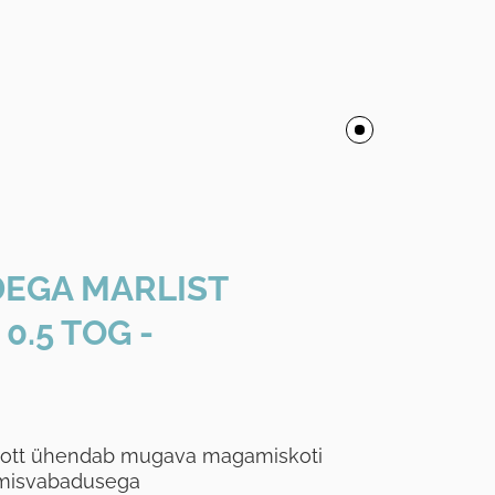
DEGA MARLIST
.5 TOG -
ott ühendab mugava magamiskoti
umisvabadusega