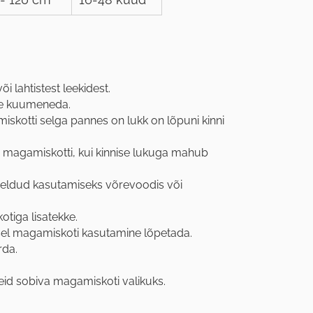
 lahtistest leekidest.
le kuumeneda.
kotti selga pannes on lukk on lõpuni kinni
magamiskotti, kui kinnise lukuga mahub
ldud kasutamiseks võrevoodis või
tiga lisatekke.
sel magamiskoti kasutamine lõpetada.
rda.
id sobiva magamiskoti valikuks.