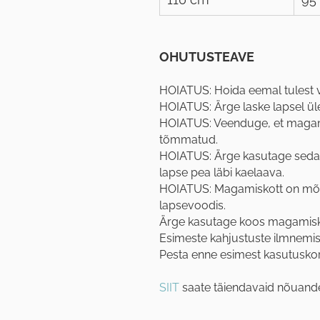
OHUTUSTEAVE
HOIATUS: Hoida eemal tulest või
HOIATUS: Ärge laske lapsel ü
HOIATUS: Veenduge, et magamis
tõmmatud.
HOIATUS: Ärge kasutage seda 
lapse pea läbi kaelaava.
HOIATUS: Magamiskott on mõe
lapsevoodis.
Ärge kasutage koos magamisko
Esimeste kahjustuste ilmnemi
Pesta enne esimest kasutusko
SIIT
saate täiendavaid nõuande