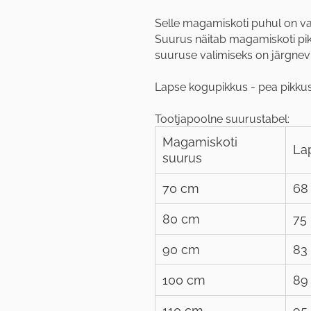
Selle magamiskoti puhul on va
Suurus näitab magamiskoti pi
suuruse valimiseks on järgnev
Lapse kogupikkus - pea pikkus
Tootjapoolne suurustabel:
Magamiskoti
La
suurus
70 cm
68
80 cm
75
90 cm
83
100 cm
89
110 cm
95