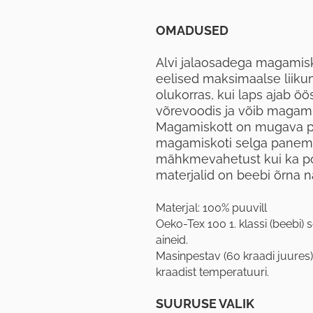
OMADUSED
Alvi jalaosadega magami
eelised maksimaalse liik
olukorras, kui laps ajab öös
võrevoodis ja võib magamisk
Magamiskott on mugava pik
magamiskoti selga panemist
mähkmevahetust kui ka poti
materjalid on beebi õrna n
Materjal: 100% puuvill
Oeko-Tex 100 1. klassi (beebi) s
aineid.
Masinpestav (60 kraadi juures)
kraadist temperatuuri.
SUURUSE VALIK