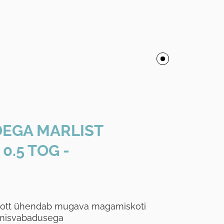
DEGA MARLIST
.5 TOG -
ott ühendab mugava magamiskoti
umisvabadusega