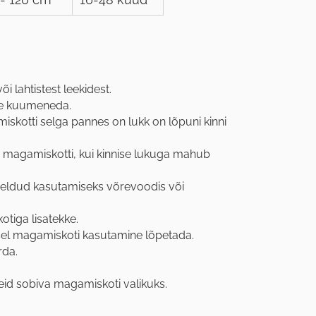
 lahtistest leekidest.
le kuumeneda.
kotti selga pannes on lukk on lõpuni kinni
magamiskotti, kui kinnise lukuga mahub
ldud kasutamiseks võrevoodis või
tiga lisatekke.
sel magamiskoti kasutamine lõpetada.
rda.
id sobiva magamiskoti valikuks.