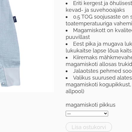
Eriti kergest ja õhulise
kevad- ja suvehooajaks
0.5 TOG soojusaste on sõ
toatemperatuuriga vahem
Magamiskott on kvalitee
puuvillast
Eest pika ja mugava lu
lukukaitse lapse lõua kait
Kiiremaks mähkmevahet
magamiskoti allosas truki
Jalaotstes pehmed soo
Valikus suurused alates
magamiskoti kogupikkust, s
allpool)
magamiskoti pikkus
Lisa ostukorvi