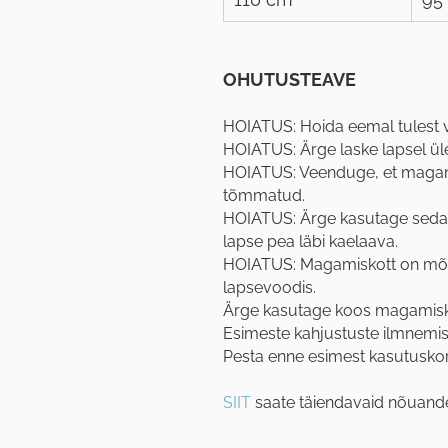
OHUTUSTEAVE
HOIATUS: Hoida eemal tulest või
HOIATUS: Ärge laske lapsel ü
HOIATUS: Veenduge, et magamis
tõmmatud.
HOIATUS: Ärge kasutage seda 
lapse pea läbi kaelaava.
HOIATUS: Magamiskott on mõe
lapsevoodis.
Ärge kasutage koos magamisko
Esimeste kahjustuste ilmnemi
Pesta enne esimest kasutusko
SIIT
saate täiendavaid nõuande