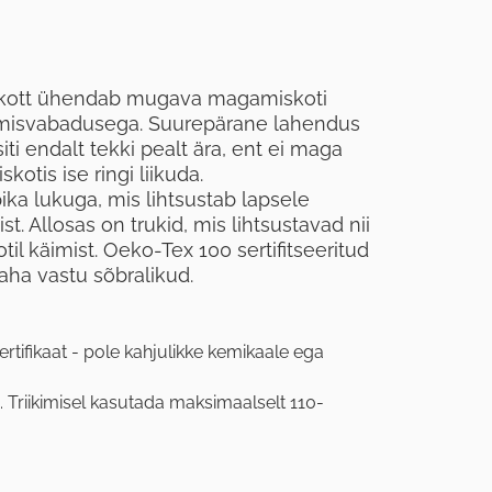
skott ühendab mugava magamiskoti
umisvabadusega. Suurepärane lahendus
iti endalt tekki pealt ära, ent ei maga
otis ise ringi liikuda.
a lukuga, mis lihtsustab lapsele
. Allosas on trukid, mis lihtsustavad nii
l käimist. Oeko-Tex 100 sertifitseeritud
aha vastu sõbralikud.
ertifikaat - pole kahjulikke kemikaale ega
. Triikimisel kasutada maksimaalselt 110-