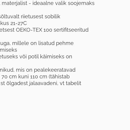
st materjalist - ideaalne valik soojemaks
ltuvalt riietusest sobilik
ikus 21-27C
tsest OEKO-TEX 100 sertifitseeritud
kuga, millele on lisatud pehme
smiseks
useks või potil käimiseks on
d
nikud, mis on pealekeeratavad
 70 cm kuni 110 cm (tähistab
t õlgadest jalaavadeni, vt tabelit