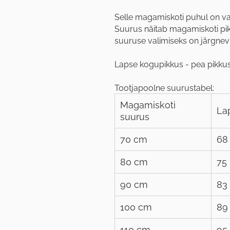
Selle magamiskoti puhul on va
Suurus näitab magamiskoti pi
suuruse valimiseks on järgnev
Lapse kogupikkus - pea pikkus
Tootjapoolne suurustabel:
Magamiskoti
La
suurus
70 cm
68
80 cm
75
90 cm
83
100 cm
89
110 cm
95