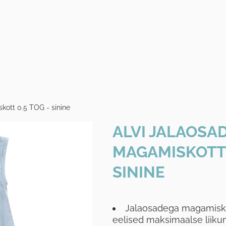
kott 0.5 TOG - sinine
ALVI JALAOSA
MAGAMISKOTT 0
SININE
Jalaosadega magamisk
eelised maksimaalse liik