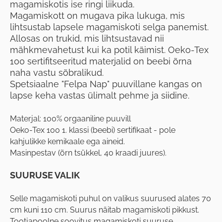
magamiskotis ise ringi liikuda.
Magamiskott on mugava pika lukuga, mis
lihtsustab lapsele magamiskoti selga panemist.
Allosas on trukid, mis lihtsustavad nii
mähkmevahetust kui ka potil käimist. Oeko-Tex
100 sertifitseeritud materjalid on beebi õrna
naha vastu sõbralikud.
Spetsiaalne "Felpa Nap" puuvillane kangas on
lapse keha vastas ülimalt pehme ja siidine.
Materjal: 100% orgaaniline puuvill
Oeko-Tex 100 1. klassi (beebi) sertifikaat - pole
kahjulikke kemikaale ega aineid.
Masinpestav (õrn tsükkel, 40 kraadi juures).
SUURUSE VALIK
Selle magamiskoti puhul on valikus suurused alates 70
cm kuni 110 cm. Suurus näitab magamiskoti pikkust.
Tootjapoolne soovitus magamiskoti suuruse