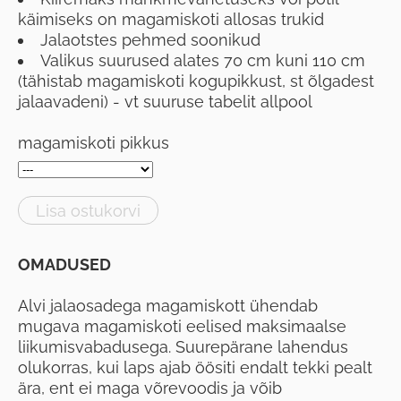
käimiseks on magamiskoti allosas trukid
Jalaotstes pehmed soonikud
Valikus suurused alates 70 cm kuni 110 cm
(tähistab magamiskoti kogupikkust, st õlgadest
jalaavadeni) - vt suuruse tabelit allpool
magamiskoti pikkus
Lisa ostukorvi
OMADUSED
Alvi jalaosadega magamiskott ühendab
mugava magamiskoti eelised maksimaalse
liikumisvabadusega. Suurepärane lahendus
olukorras, kui laps ajab öösiti endalt tekki pealt
ära, ent ei maga võrevoodis ja võib