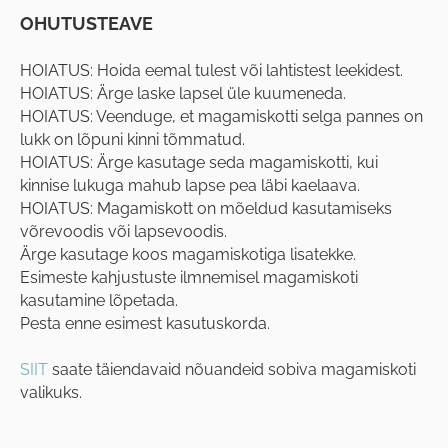
OHUTUSTEAVE
HOIATUS: Hoida eemal tulest või lahtistest leekidest.
HOIATUS: Ärge laske lapsel üle kuumeneda.
HOIATUS: Veenduge, et magamiskotti selga pannes on
lukk on lõpuni kinni tõmmatud.
HOIATUS: Ärge kasutage seda magamiskotti, kui
kinnise lukuga mahub lapse pea läbi kaelaava.
HOIATUS: Magamiskott on mõeldud kasutamiseks
võrevoodis või lapsevoodis.
Ärge kasutage koos magamiskotiga lisatekke.
Esimeste kahjustuste ilmnemisel magamiskoti
kasutamine lõpetada.
Pesta enne esimest kasutuskorda.
SIIT
saate täiendavaid nõuandeid sobiva magamiskoti
valikuks.