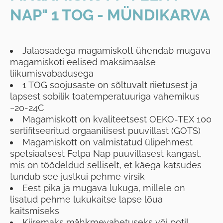
NAP" 1 TOG - MÜNDIKARVA
Jalaosadega magamiskott ühendab mugava
magamiskoti eelised maksimaalse
liikumisvabadusega
1 TOG soojusaste on sõltuvalt riietusest ja
lapsest sobilik toatemperatuuriga vahemikus
~20-24C
Magamiskott on kvaliteetsest OEKO-TEX 100
sertifitseeritud orgaanilisest puuvillast (GOTS)
Magamiskott on valmistatud ülipehmest
spetsiaalsest Felpa Nap puuvillasest kangast,
mis on töödeldud selliselt, et käega katsudes
tundub see justkui pehme virsik
Eest pika ja mugava lukuga, millele on
lisatud pehme lukukaitse lapse lõua
kaitsmiseks
Kiiremaks mähkmevahetuseks või potil