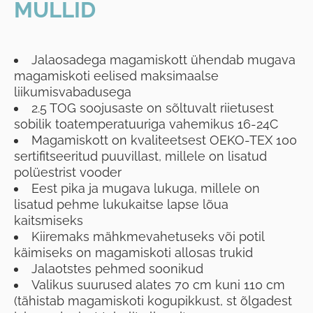
MULLID
Jalaosadega magamiskott ühendab mugava
magamiskoti eelised maksimaalse
liikumisvabadusega
2.5 TOG soojusaste on sõltuvalt riietusest
sobilik toatemperatuuriga vahemikus 16-24C
Magamiskott on kvaliteetsest OEKO-TEX 100
sertifitseeritud puuvillast, millele on lisatud
polüestrist vooder
Eest pika ja mugava lukuga, millele on
lisatud pehme lukukaitse lapse lõua
kaitsmiseks
Kiiremaks mähkmevahetuseks või potil
käimiseks on magamiskoti allosas trukid
Jalaotstes pehmed soonikud
Valikus suurused alates 70 cm kuni 110 cm
(tähistab magamiskoti kogupikkust, st õlgadest