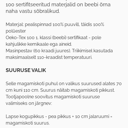
100 sertifitseeritud materjalid on beebi õrna
naha vastu sõbralikud.
Materjal: pealispinnad 100% puuvill, täidis 100%
polüester
Oeko-Tex 100 1. klassi (beebi) sertifikaat - pole
kahjulikke kemikaale ega aineid.
Masinpestav (60 kraadi juures). Triikimisel kasutada
maksimaalselt 110-kraadist temperatuuri.
SUURUSE VALIK
Selle magamiskoti puhul on valikus suurused alates 70
cm kuni 110 cm. Suurus näitab magamiskoti pikkust.
Tootjapoolne soovitus magamiskoti suuruse
valimiseks on järgnev:
Lapse kogupikkus - pea pikkus + 10 cm jalaruumi =
magamiskoti suurus.