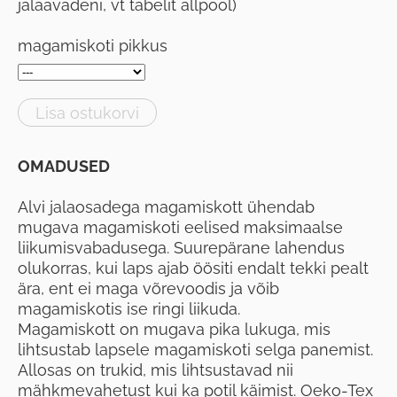
jalaavadeni, vt tabelit allpool)
magamiskoti pikkus
Lisa ostukorvi
OMADUSED
Alvi jalaosadega magamiskott ühendab
mugava magamiskoti eelised maksimaalse
liikumisvabadusega. Suurepärane lahendus
olukorras, kui laps ajab öösiti endalt tekki pealt
ära, ent ei maga võrevoodis ja võib
magamiskotis ise ringi liikuda.
Magamiskott on mugava pika lukuga, mis
lihtsustab lapsele magamiskoti selga panemist.
Allosas on trukid, mis lihtsustavad nii
mähkmevahetust kui ka potil käimist. Oeko-Tex