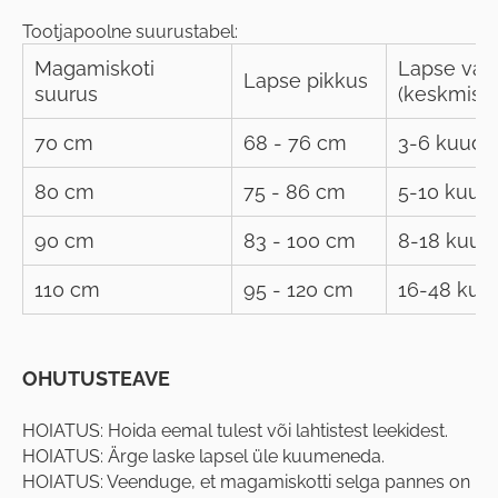
Tootjapoolne suurustabel:
Magamiskoti
Lapse van
Lapse pikkus
suurus
(keskmisel
70 cm
68 - 76 cm
3-6 kuud
80 cm
75 - 86 cm
5-10 kuud
90 cm
83 - 100 cm
8-18 kuud
110 cm
95 - 120 cm
16-48 kuu
OHUTUSTEAVE
HOIATUS: Hoida eemal tulest või lahtistest leekidest.
HOIATUS: Ärge laske lapsel üle kuumeneda.
HOIATUS: Veenduge, et magamiskotti selga pannes on