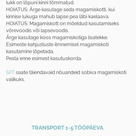
lukk on lõpuni kinni tõmmatud.
HOIATUS: Ärge kasutage seda magamiskotti, kui
kinnise lukuga mahub lapse pea läbi kaelaava.
HOIATUS: Magamiskott on mõeldud kasutamiseks
võrevoodis või lapsevoodis.
Ärge kasutage koos magamiskotiga lisatekke.
Esimeste kahjustuste ilmnemisel magamiskoti
kasutamine lõpetada.
Pesta enne esimest kasutuskorda.
SIIT
saate täiendavaid nõuandeid sobiva magamiskoti
valikuks.
TRANSPORT 1-5 TÖÖPÄEVA.