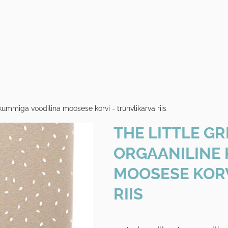
ummiga voodilina moosese korvi - trühvlikarva riis
THE LITTLE G
ORGAANILINE 
MOOSESE KORV
RIIS