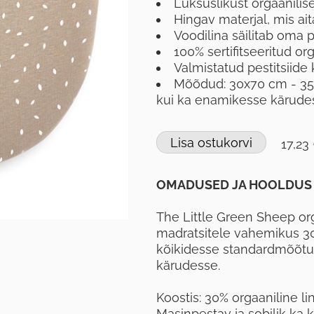
Luksuslikust orgaanilise
Hingav materjal, mis ai
Voodilina säilitab oma
100% sertifitseeritud org
Valmistatud pestitsiide
Mõõdud: 30x70 cm - 35
kui ka enamikesse kärude
Lisa ostukorvi
17,23
OMADUSED JA HOOLDUS
The Little Green Sheep or
madratsitele vahemikus 30
kõikidesse standardmõõtu
kärudesse.
Koostis: 30% orgaaniline li
Masinpestav ja sobilik ka k