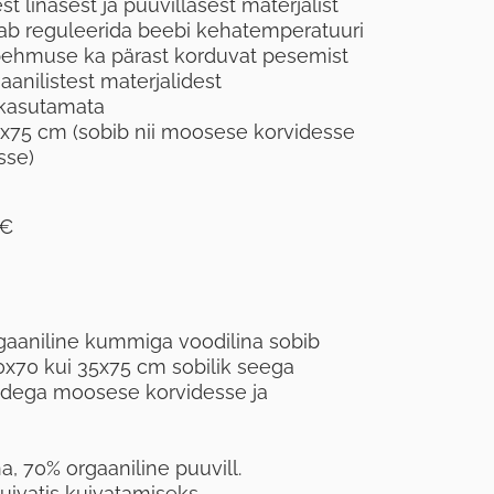
st linasest ja puuvillasest materjalist
tab reguleerida beebi kehatemperatuuri
 pehmuse ka pärast korduvat pesemist
aanilistest materjalidest
 kasutamata
x75 cm (sobib nii moosese korvidesse
sse)
 €
gaaniline kummiga voodilina sobib
x70 kui 35x75 cm sobilik seega
dega moosese korvidesse ja
na, 70% orgaaniline puuvill.
uivatis kuivatamiseks.