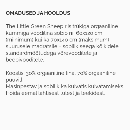
OMADUSED JA HOOLDUS
The Little Green Sheep riisitrükiga orgaaniline
kummiga voodilina sobib nii 60x120 cm
(miinimum) kui ka 70x140 cm (maksimum)
suurusele madratsile - sobilik seega kõikidele
standardmõõtudega võrevooditele ja
beebivooditele.
Koostis: 30% orgaaniline lina, 70% orgaaniline
puuvill.
Masinpestav ja sobilik ka kuivatis kuivatamiseks.
Hoida eemal lahtisest tulest ja leekidest.