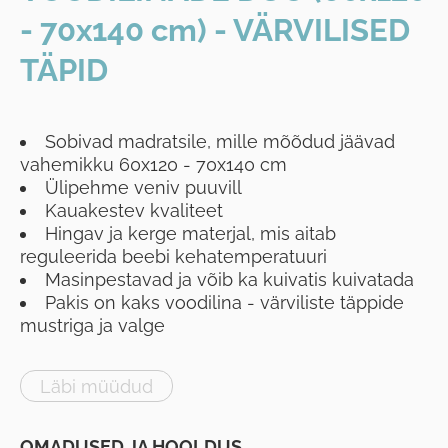
- 70x140 cm) - VÄRVILISED
TÄPID
Sobivad madratsile, mille mõõdud jäävad
vahemikku 60x120 - 70x140 cm
Ülipehme veniv puuvill
Kauakestev kvaliteet
Hingav ja kerge materjal, mis aitab
reguleerida beebi kehatemperatuuri
Masinpestavad ja võib ka kuivatis kuivatada
Pakis on kaks voodilina - värviliste täppide
mustriga ja valge
Läbi müüdud
OMADUSED JA HOOLDUS