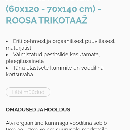
(60x120 - 70x140 cm) -
ROOSA TRIKOTAAŽ
Eriti pehmest ja orgaanilisest puuvillasest
materjalist
Valmistatud pestitsiide kasutamata,
pleegitusaineta
Tänu elastsele kummile on voodilina
kortsuvaba
Läbi müüdud
OMADUSED JA HOOLDUS
Alvi orgaaniline kummiga voodilina sobib
60x120 - 70x140 cm suurusele madratsile.