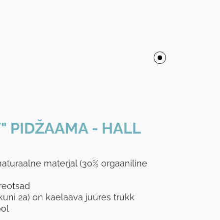
" PIDŽAAMA - HALL
aturaalne materjal (30% orgaaniline
reotsad
kuni 2a) on kaelaava juures trukk
ool