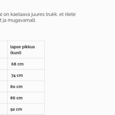
) on kaelaava juures trukk, et riiete
t ja mugavamalt.
lapse pikkus
(kuni)
68 cm
74 cm
80 cm
86 cm
92 cm