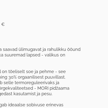
 €
 saavad ülimugavat ja rahulikku ööund
 ka suuremad lapsed - valikus on
on tõeliselt soe ja pehme - see
g 30% orgaanilisest puuvillast.
 selle termoreguleerivaks ja
kõrgekvaliteetsed - MORI pidžaama
edast kasutamist ja pesu.
gab ideaalse sobivuse erinevas