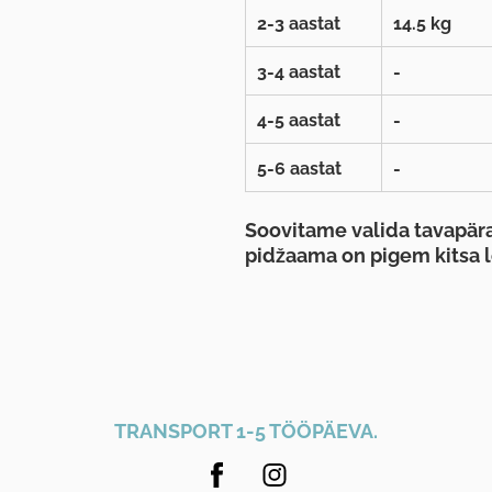
2-3 aastat
14.5 kg
3-4 aastat
-
4-5 aastat
-
5-6 aastat
-
Soovitame valida tavapära
pidžaama on pigem kitsa l
TRANSPORT 1-5 TÖÖPÄEVA.