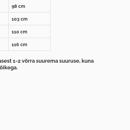
98 cm
103 cm
110 cm
116 cm
sest 1-2 võrra suurema suuruse, kuna
õikega.