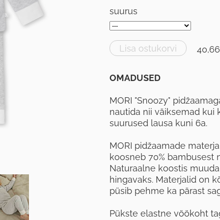
suurus
Lisa ostukorvi
40,66
OMADUSED
MORI "Snoozy" pidžaamaga
nautida nii väiksemad kui
suurused lausa kuni 6a.
MORI pidžaamade materjal 
koosneb 70% bambusest nin
Naturaalne koostis muudab
hingavaks. Materjalid on 
püsib pehme ka pärast sag
Pükste elastne vöökoht ta