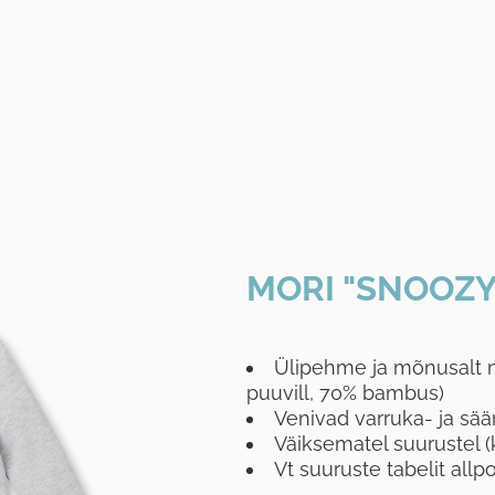
MORI "SNOOZY
Ülipehme ja mõnusalt n
puuvill, 70% bambus)
Venivad varruka- ja sää
Väiksematel suurustel (
Vt suuruste tabelit allp