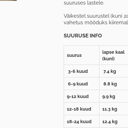
suuruses lastele.
Väikestel suurustel (kuni 2a
vahetus mööduks kiiremal
SUURUSE INFO
lapse kaal
suurus
(kuni)
3-6 kuud
7.4 kg
6-9 kuud
8.8 kg
9-12 kuud
9.9 kg
12-18 kuud
11.3 kg
18-24 kuud
12.4 kg