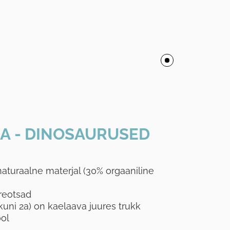
A - DINOSAURUSED
aturaalne materjal (30% orgaaniline
reotsad
kuni 2a) on kaelaava juures trukk
ool