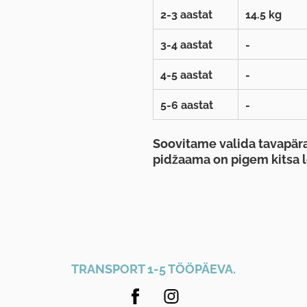
2-3 aastat
14.5 kg
3-4 aastat
-
4-5 aastat
-
5-6 aastat
-
Soovitame valida tavapära
pidžaama on pigem kitsa l
TRANSPORT 1-5 TÖÖPÄEVA.