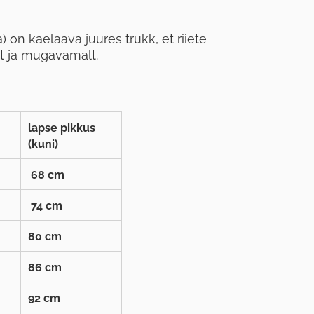
) on kaelaava juures trukk, et riiete
t ja mugavamalt.
lapse pikkus
(kuni)
68 cm
74 cm
80 cm
86 cm
92 cm