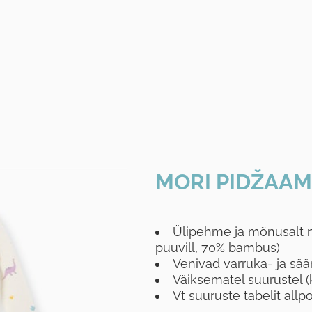
MORI PIDŽAAM
Ülipehme ja mõnusalt n
puuvill, 70% bambus)
Venivad varruka- ja sää
Väiksematel suurustel (
Vt suuruste tabelit allp