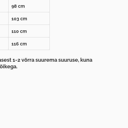
98 cm
103 cm
110 cm
116 cm
sest 1-2 võrra suurema suuruse, kuna
õikega.