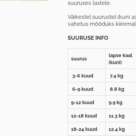
suuruses lastele.
Väikestel suurustel (kuni 2a
vahetus mööduks kiiremal
SUURUSE INFO
lapse kaal
suurus
(kuni)
3-6 kuud
7.4 kg
6-9 kuud
8.8 kg
9-12 kuud
9.9 kg
12-18 kuud
11.3 kg
18-24 kuud
12.4 kg