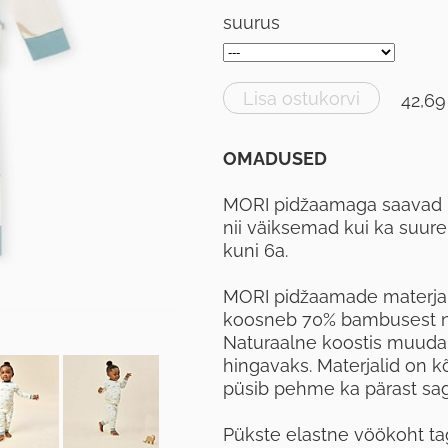
suurus
Lisa ostukorvi
42,69
OMADUSED
MORI pidžaamaga saavad ü
nii väiksemad kui ka suur
kuni 6a.
MORI pidžaamade materjal 
koosneb 70% bambusest nin
Naturaalne koostis muudab
hingavaks. Materjalid on 
püsib pehme ka pärast sag
Pükste elastne vöökoht ta