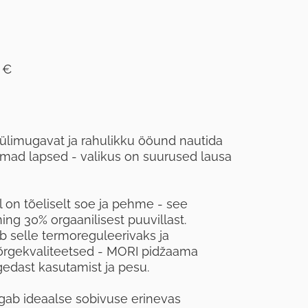
 €
limugavat ja rahulikku ööund nautida
emad lapsed - valikus on suurused lausa
on tõeliselt soe ja pehme - see
g 30% orgaanilisest puuvillast.
 selle termoreguleerivaks ja
kõrgekvaliteetsed - MORI pidžaama
edast kasutamist ja pesu.
gab ideaalse sobivuse erinevas