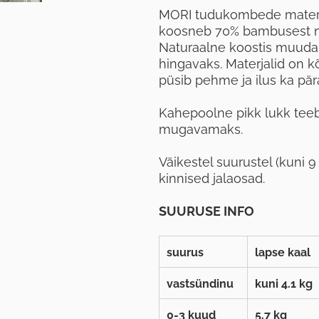
MORI tudukombede materja
koosneb 70% bambusest nin
Naturaalne koostis muudab
hingavaks. Materjalid on 
püsib pehme ja ilus ka pär
Kahepoolne pikk lukk tee
mugavamaks.
Väikestel suurustel (kuni 
kinnised jalaosad.
SUURUSE INFO
suurus
lapse kaal
vastsündinu
kuni 4.1 kg
0-3 kuud
5.7 kg