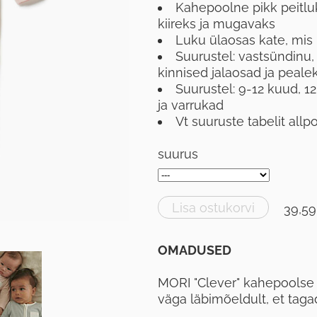
Kahepoolne pikk peitl
kiireks ja mugavaks
Luku ülaosas kate, mis 
Suurustel: vastsündinu,
kinnised jalaosad ja peal
Suurustel: 9-12 kuud, 1
ja varrukad
Vt suuruste tabelit allp
suurus
Lisa ostukorvi
39,59
OMADUSED
MORI "Clever" kahepoolse
väga läbimõeldult, et tag