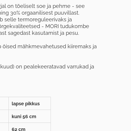
l on tõeliselt soe ja pehme - see
g 30% orgaanilisest puuvillast.
 selle termoreguleerivaks ja
kõrgekvaliteetsed - MORI tudukombe
ast sagedast kasutamist ja pesu.
b öised mähkmevahetused kiiremaks ja
9 kuud) on pealekeeratavad varrukad ja
lapse pikkus
kuni 56 cm
62 cm