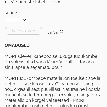
Vt suuruste tabelit allpool
suurus
Lisa ostukorvi
39,59 €
OMADUSED
MORI "Clever" kahepoolse lukuga tudukombe
on valmistatud väga läbimõeldult, et tagada
sinu lapsele segamatu ööuni.
MORI tudukombede materjal on tõeliselt soe ja
pehme - see koosneb 70% bambusest ning
30% orgaanilisest puuvillast. Naturaalne koostis
muudab selle termoreguleerivaks ja hingavaks.
Materjalid on kõrgekvaliteetsed - MORI
tudukombe püsib pehme ja ilus ka pärast