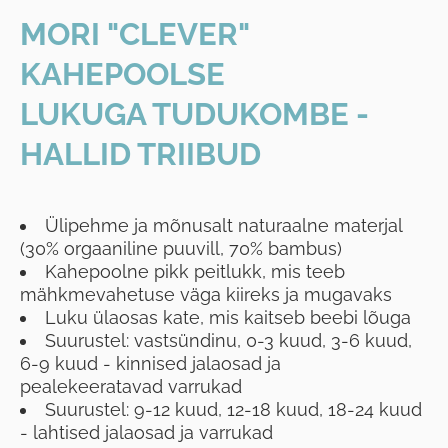
MORI "CLEVER"
KAHEPOOLSE
LUKUGA TUDUKOMBE -
HALLID TRIIBUD
Ülipehme ja mõnusalt naturaalne materjal
(30% orgaaniline puuvill, 70% bambus)
Kahepoolne pikk peitlukk, mis teeb
mähkmevahetuse väga kiireks ja mugavaks
Luku ülaosas kate, mis kaitseb beebi lõuga
Suurustel: vastsündinu, 0-3 kuud, 3-6 kuud,
6-9 kuud - kinnised jalaosad ja
pealekeeratavad varrukad
Suurustel: 9-12 kuud, 12-18 kuud, 18-24 kuud
- lahtised jalaosad ja varrukad