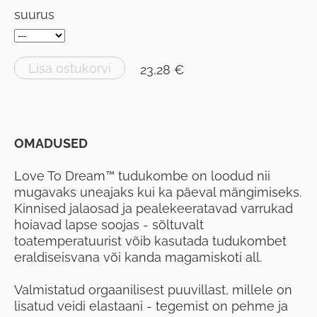
suurus
Lisa ostukorvi
23,28 €
OMADUSED
Love To Dream™ tudukombe on loodud nii
mugavaks uneajaks kui ka päeval mängimiseks.
Kinnised jalaosad ja pealekeeratavad varrukad
hoiavad lapse soojas - sõltuvalt
toatemperatuurist võib kasutada tudukombet
eraldiseisvana või kanda magamiskoti all.
Valmistatud orgaanilisest puuvillast, millele on
lisatud veidi elastaani - tegemist on pehme ja