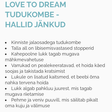
LOVE TO DREAM
TUDUKOMBE -
HALLID JÄNKUD
Kinniste jalaosadega tudukombe
Talla all on libisemisvastased stopperid
Kahepoolne lukk tagab mugava
mähkmevahetuse
Varrukad on pealekeeratavad, et hoida käed
soojas ja takistada kratsimist
Lukule on lisatud kaitsmed, et beebi õrna
nahka tervena hoida
Lukk algab pahkluu juurest, mis tagab
mugava riietamise
Pehme ja veniv puuvill, mis säilitab pikalt
oma kuju ja välimuse