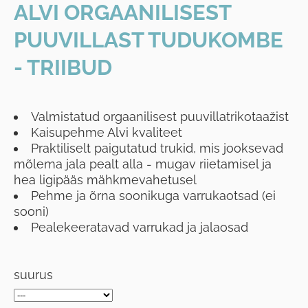
ALVI ORGAANILISEST
PUUVILLAST TUDUKOMBE
- TRIIBUD
Valmistatud orgaanilisest puuvillatrikotaažist
Kaisupehme Alvi kvaliteet
Praktiliselt paigutatud trukid, mis jooksevad
mõlema jala pealt alla - mugav riietamisel ja
hea ligipääs mähkmevahetusel
Pehme ja õrna soonikuga varrukaotsad (ei
sooni)
Pealekeeratavad varrukad ja jalaosad
suurus