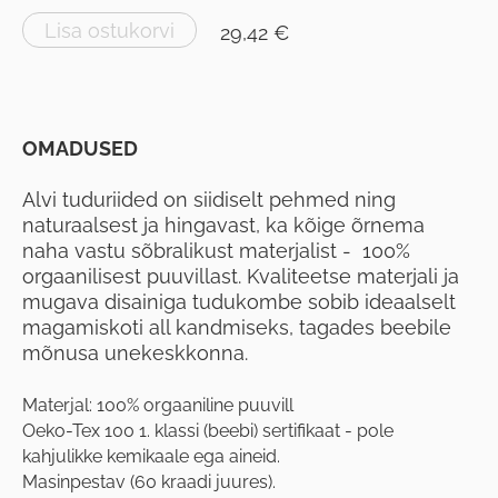
Lisa ostukorvi
29,42 €
OMADUSED
Alvi tuduriided on siidiselt pehmed ning
naturaalsest ja hingavast, ka kõige õrnema
naha vastu sõbralikust materjalist - 100%
orgaanilisest puuvillast. Kvaliteetse materjali ja
mugava disainiga tudukombe sobib ideaalselt
magamiskoti all kandmiseks, tagades beebile
mõnusa unekeskkonna.
Materjal: 100% orgaaniline puuvill
Oeko-Tex 100 1. klassi (beebi) sertifikaat - pole
kahjulikke kemikaale ega aineid.
Masinpestav (60 kraadi juures).