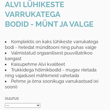
ALVI LÜHIKESTE
VARRUKATEGA
BODID - MÜNT JA VALGE
Komplektis on kaks lühikeste varrukatega
bodi - heledat münditooni ning puhas valge
Valmistatud orgaanilisest puuvillatrikoo
kangast
Kaisupehme Alvi kvaliteet
Trukkidega hõlmikbodid - mugav riietada
ning vajadusel mähkmeid vahetada
Pehme ja õrna soonikuga varrukaotsad (ei
sooni)
suurus