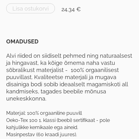
Lisa ostukorvi
24,34 €
OMADUSED
Alvi riided on siidiselt pehmed ning naturaalsest
ja hingavast, ka kõige õrnema naha vastu
sõbralikust materjalist - 100% orgaanilisest
puuvillast. Kvaliteetse materjali ja mugava
disainiga bodi sobib ideaalselt magamiskoti all
kandmiseks, tagades beebile mõnusa
unekeskkonna.
Materjal: 100% orgaaniline puuvill
Oeko-Tex 100 1. klassi (beebi) sertifikaat - pole
kahjulikke kemikaale ega aineid.
Masinpestav (60 kraadi juures).