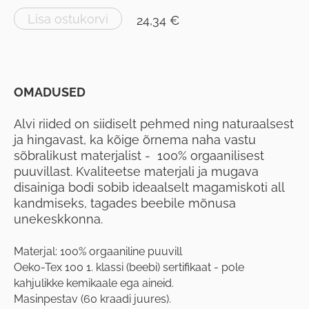
Lisa ostukorvi
24,34 €
OMADUSED
Alvi riided on siidiselt pehmed ning naturaalsest
ja hingavast, ka kõige õrnema naha vastu
sõbralikust materjalist - 100% orgaanilisest
puuvillast. Kvaliteetse materjali ja mugava
disainiga bodi sobib ideaalselt magamiskoti all
kandmiseks, tagades beebile mõnusa
unekeskkonna.
Materjal: 100% orgaaniline puuvill
Oeko-Tex 100 1. klassi (beebi) sertifikaat - pole
kahjulikke kemikaale ega aineid.
Masinpestav (60 kraadi juures).