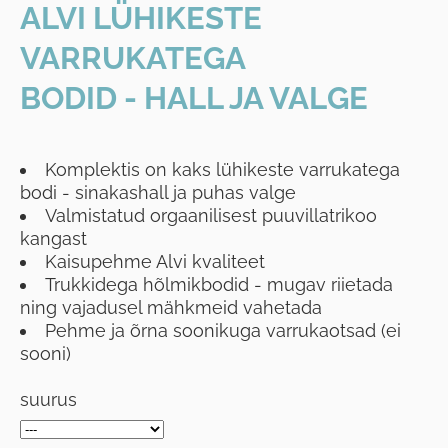
ALVI LÜHIKESTE
VARRUKATEGA
BODID - HALL JA VALGE
Komplektis on kaks lühikeste varrukatega
bodi - sinakashall ja puhas valge
Valmistatud orgaanilisest puuvillatrikoo
kangast
Kaisupehme Alvi kvaliteet
Trukkidega hõlmikbodid - mugav riietada
ning vajadusel mähkmeid vahetada
Pehme ja õrna soonikuga varrukaotsad (ei
sooni)
suurus