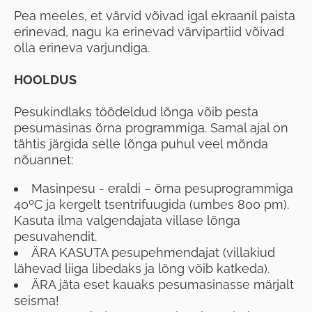
Pea meeles, et värvid võivad igal ekraanil paista
erinevad, nagu ka erinevad värvipartiid võivad
olla erineva varjundiga.
HOOLDUS
Pesukindlaks töödeldud lõnga võib pesta
pesumasinas õrna programmiga. Samal ajal on
tähtis järgida selle lõnga puhul veel mõnda
nõuannet:
Masinpesu - eraldi – õrna pesuprogrammiga
40ºC ja kergelt tsentrifuugida (umbes 800 pm).
Kasuta ilma valgendajata villase lõnga
pesuvahendit.
ÄRA KASUTA pesupehmendajat (villakiud
lähevad liiga libedaks ja lõng võib katkeda).
ÄRA jäta eset kauaks pesumasinasse märjalt
seisma!