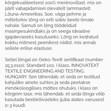
kõrgekvaliteetsest 100% meriinovillast, mis on
pärit vabapidamisel olevatelt lammastelt
Lõuna-Ameerikas. Soe, väga pehme ja
mittetorkiv lõng on eriti sobiv beebi õrnale
nahale. Samuti on lõng töödeldud
masinpesukindlaks ja on seega ideaalne
igapäevaseks kasutuseks. Lõng on kedratud
kokku mitmest peenikest niidist, mis annab
sellele erilise elastuse.
Sellel lõngal on Oeko-Tex® sertifikaat (number
25.3.0110), Standard 100, I klass, INNOVATEXT
TEXTILE ENGINEERING AND TESTING,
HUNGARY. See tähendab, et seda on testitud
kahjulike ainete suhtes ja seda peetakse
inimökoloogilises mõttes ohutuks. I klass on
kõrgeim tase, mis tähendab, et seda lõnga võib
kasutada beebirõivasteks (juba alates vanusest
0-3 kuud).