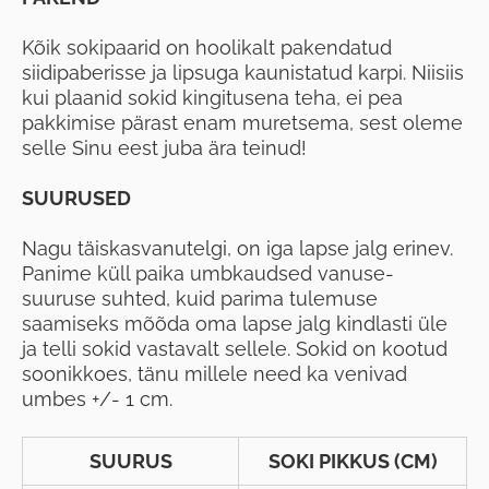
Kõik sokipaarid on hoolikalt pakendatud
siidipaberisse ja lipsuga kaunistatud karpi. Niisiis
kui plaanid sokid kingitusena teha, ei pea
pakkimise pärast enam muretsema, sest oleme
selle Sinu eest juba ära teinud!
SUURUSED
Nagu täiskasvanutelgi, on iga lapse jalg erinev.
Panime küll paika umbkaudsed vanuse-
suuruse suhted, kuid parima tulemuse
saamiseks mõõda oma lapse jalg kindlasti üle
ja telli sokid vastavalt sellele. Sokid on kootud
soonikkoes, tänu millele need ka venivad
umbes +/- 1 cm.
SUURUS
SOKI PIKKUS (CM)