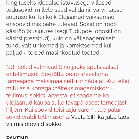
kingituseks ideaalse istuvusega villased
tudusokid, millele saad valida nii värvi, täpse
suuruse kui ka kõik ülejäänud väiksemad
erisoovid mis pähe tulevad. Sokid on 100%
käsitöö (kusjuures isegi Tudupoe logosilt on
käsitsi pressitud), kuid on väljanägemiselt
tunduvalt uhkemad ja korrektsemad kui
paljudki teised masinkootud tooted.
NB! Sokid valmivad Sinu jaoks spetsiaalsel
eritellimusel. Seetõttu peab arvestama
tarneajaga maksimaalselt 1-2 nädalat. Kui tellid
mitu asja korraga (näiteks magamiskott +
tellimus-sokid), arvesta, et saadame ka
ülejäänud kauba sulle tavapärasest tarneajast
hiljem. Kui soovid teisi asju varem, tee palun
sokid eraldi tellimusena.
Vaata SIIT ka juba laos
valmis olevaid sokke!
PAKEND