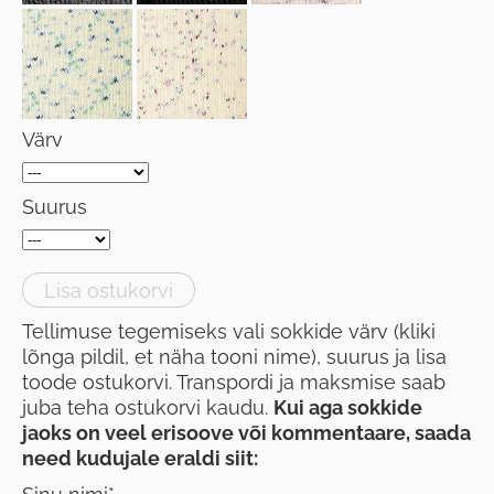
Värv
Suurus
Lisa ostukorvi
Tellimuse tegemiseks vali sokkide värv (kliki
lõnga pildil, et näha tooni nime), suurus ja lisa
toode ostukorvi. Transpordi ja maksmise saab
juba teha ostukorvi kaudu.
Kui aga sokkide
jaoks on veel erisoove või kommentaare, saada
need kudujale eraldi siit: