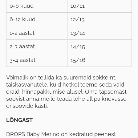
0-6 kuud
1o/11
6-12 kuud
12/13
1-2 aastat
13/14
2-3 aastat
14/15
3-4 aastat
15/16
Võimalik on tellida ka suuremaid sokke nt.
täiskasvanutele, kuid hetkel teeme seda vaid
eraldi hinnapakkumise alusel. Oma täpsemast
soovist anna meile teada lehe all paiknevasse
erisoovide kasti.
LÕNGAST
DROPS Baby Merino on kedratud peenest