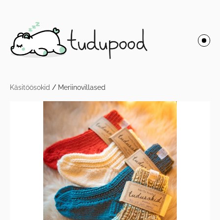
Käsitöösokid
/
Meriinovillased