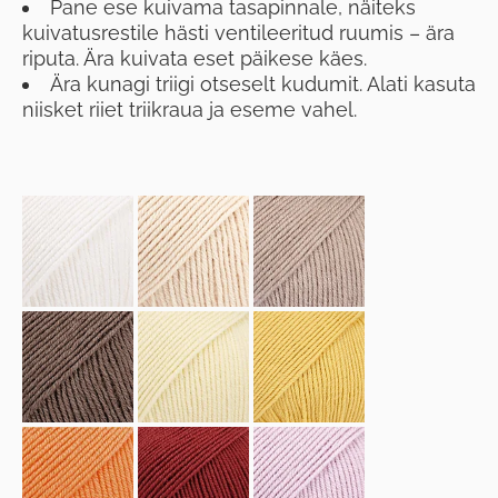
Pane ese kuivama tasapinnale, näiteks
kuivatusrestile hästi ventileeritud ruumis – ära
riputa. Ära kuivata eset päikese käes.
Ära kunagi triigi otseselt kudumit. Alati kasuta
niisket riiet triikraua ja eseme vahel.