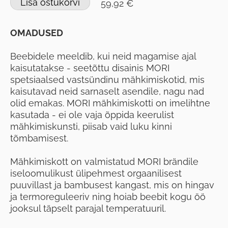
Lisa ostukorvi
59,92 €
OMADUSED
Beebidele meeldib, kui neid magamise ajal
kaisutatakse - seetõttu disainis MORI
spetsiaalsed vastsündinu mähkimiskotid, mis
kaisutavad neid sarnaselt asendile, nagu nad
olid emakas. MORI mähkimiskotti on imelihtne
kasutada - ei ole vaja õppida keerulist
mähkimiskunsti, piisab vaid luku kinni
tõmbamisest.
Mähkimiskott on valmistatud MORI brändile
iseloomulikust ülipehmest orgaanilisest
puuvillast ja bambusest kangast, mis on hingav
ja termoreguleeriv ning hoiab beebit kogu öö
jooksul täpselt parajal temperatuuril.