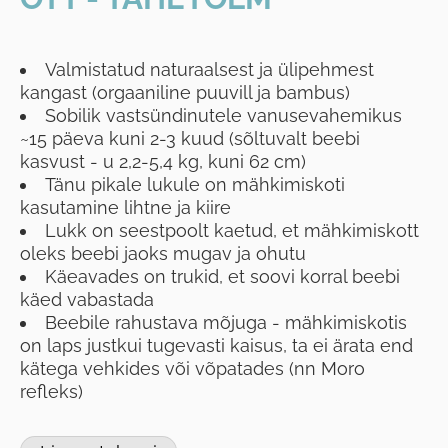
Valmistatud naturaalsest ja ülipehmest
kangast (orgaaniline puuvill ja bambus)
Sobilik vastsündinutele vanusevahemikus
~15 päeva kuni 2-3 kuud (sõltuvalt beebi
kasvust - u 2,2-5,4 kg, kuni 62 cm)
Tänu pikale lukule on mähkimiskoti
kasutamine lihtne ja kiire
Lukk on seestpoolt kaetud, et mähkimiskott
oleks beebi jaoks mugav ja ohutu
Käeavades on trukid, et soovi korral beebi
käed vabastada
Beebile rahustava mõjuga - mähkimiskotis
on laps justkui tugevasti kaisus, ta ei ärata end
kätega vehkides või võpatades (nn Moro
refleks)