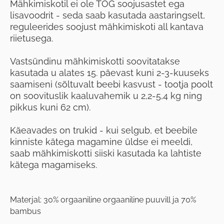
Mähkimiskotil ei ole TOG soojusastet ega
lisavoodrit - seda saab kasutada aastaringselt,
reguleerides soojust mähkimiskoti all kantava
riietusega.
Vastsündinu mähkimiskotti soovitatakse
kasutada u alates 15. päevast kuni 2-3-kuuseks
saamiseni (sõltuvalt beebi kasvust - tootja poolt
on soovituslik kaaluvahemik u 2,2-5,4 kg ning
pikkus kuni 62 cm).
Käeavades on trukid - kui selgub, et beebile
kinniste kätega magamine üldse ei meeldi,
saab mähkimiskotti siiski kasutada ka lahtiste
kätega magamiseks.
Materjal: 30% orgaaniline orgaaniline puuvill ja 70%
bambus