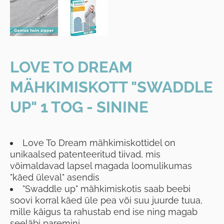
LOVE TO DREAM
MÄHKIMISKOTT "SWADDLE
UP" 1 TOG - SININE
Love To Dream mähkimiskottidel on
unikaalsed patenteeritud tiivad, mis
võimaldavad lapsel magada loomulikumas
"käed üleval" asendis
"Swaddle up" mähkimiskotis saab beebi
soovi korral käed üle pea või suu juurde tuua,
mille käigus ta rahustab end ise ning magab
seeläbi paremini