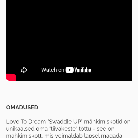
OMADUSED
Love To Dream "Swaddle UP" mähkimiskotid on
unikaalsed oma "tiivakeste" tõttu - see on
mähkimiskott, mis võimaldab lapsel magada