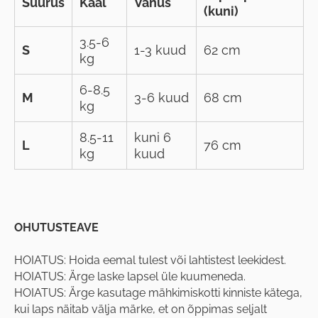
Suurus
Kaal
Vanus
(kuni)
3.5-6
S
1-3 kuud
62 cm
kg
6-8.5
M
3-6 kuud
68 cm
kg
8.5-11
kuni 6
L
76 cm
kg
kuud
OHUTUSTEAVE
HOIATUS: Hoida eemal tulest või lahtistest leekidest.
HOIATUS: Ärge laske lapsel üle kuumeneda.
HOIATUS: Ärge kasutage mähkimiskotti kinniste kätega,
kui laps näitab välja märke, et on õppimas seljalt