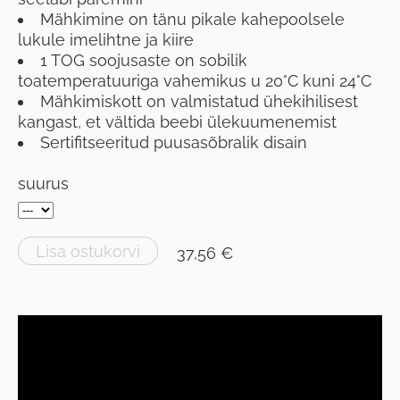
Mähkimine on tänu pikale kahepoolsele
lukule imelihtne ja kiire
1 TOG soojusaste on sobilik
toatemperatuuriga vahemikus u 20°C kuni 24°C
Mähkimiskott on valmistatud ühekihilisest
kangast, et vältida beebi ülekuumenemist
Sertifitseeritud puusasõbralik disain
suurus
Lisa ostukorvi
37,56 €