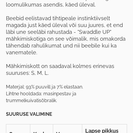
loomulikumas asendis, käed üleval.
Beebid eelistavad tihtipeale instinktiivselt
magada just käed üleval või suu juures, et end
läbi une seeläbi rahustada - "Swaddle UP"
mähkimiskotiga on see võimalik, mis omakorda
tähendab rahulikumat und nii beebile kui ka
vanematele.
Mähkimiskott on saadaval kolmes erinevas
suuruses: S, M, L.
Materjal: 93% puuvill ja 7% elastaan.
Lihtne hooldada: masinpestav ja
trummelkuivatisõbralik.
SUURUSE VALIMINE
Lapse pikkus