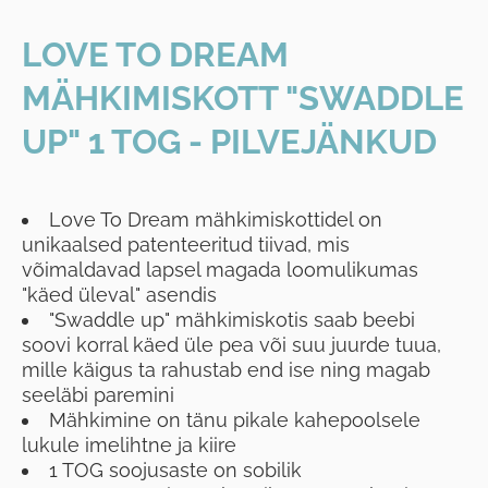
LOVE TO DREAM
MÄHKIMISKOTT "SWADDLE
UP" 1 TOG - PILVEJÄNKUD
Love To Dream mähkimiskottidel on
unikaalsed patenteeritud tiivad, mis
võimaldavad lapsel magada loomulikumas
"käed üleval" asendis
"Swaddle up" mähkimiskotis saab beebi
soovi korral käed üle pea või suu juurde tuua,
mille käigus ta rahustab end ise ning magab
seeläbi paremini
Mähkimine on tänu pikale kahepoolsele
lukule imelihtne ja kiire
1 TOG soojusaste on sobilik