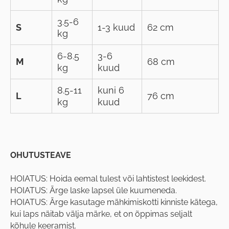
3.5-6
S
1-3 kuud
62 cm
kg
6-8.5
3-6
M
68 cm
kg
kuud
8.5-11
kuni 6
L
76 cm
kg
kuud
OHUTUSTEAVE
HOIATUS: Hoida eemal tulest või lahtistest leekidest.
HOIATUS: Ärge laske lapsel üle kuumeneda.
HOIATUS: Ärge kasutage mähkimiskotti kinniste kätega,
kui laps näitab välja märke, et on õppimas seljalt
kõhule keeramist.