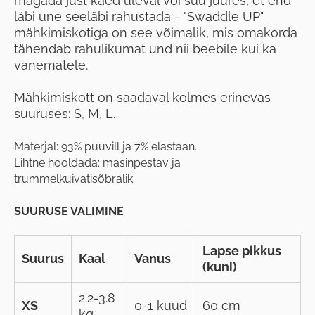
magada just käed üleval või suu juures, et end
läbi une seeläbi rahustada - "Swaddle UP"
mähkimiskotiga on see võimalik, mis omakorda
tähendab rahulikumat und nii beebile kui ka
vanematele.
Mähkimiskott on saadaval kolmes erinevas
suuruses: S, M, L.
Materjal: 93% puuvill ja 7% elastaan.
Lihtne hooldada: masinpestav ja
trummelkuivatisõbralik.
SUURUSE VALIMINE
Lapse pikkus
Suurus
Kaal
Vanus
(kuni)
2.2-3.8
XS
0-1 kuud
60 cm
kg