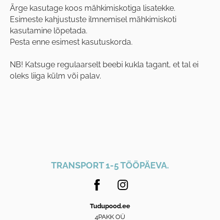
Ärge kasutage koos mähkimiskotiga lisatekke.
Esimeste kahjustuste ilmnemisel mähkimiskoti
kasutamine lõpetada.
Pesta enne esimest kasutuskorda.
NB! Katsuge regulaarselt beebi kukla tagant, et tal ei
oleks liiga külm või palav.
TRANSPORT 1-5 TÖÖPÄEVA.
Tudupood.ee
4PAKK OÜ