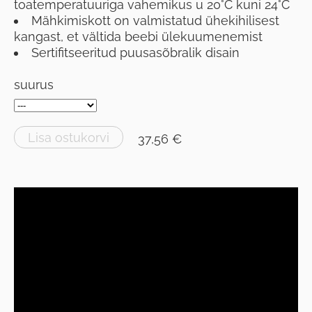
toatemperatuuriga vahemikus u 20°C kuni 24°C
Mähkimiskott on valmistatud ühekihilisest
kangast, et vältida beebi ülekuumenemist
Sertifitseeritud puusasõbralik disain
suurus
Lisa ostukorvi
37,56 €