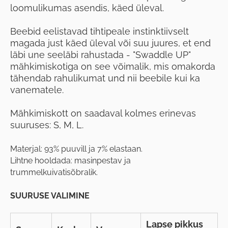
loomulikumas asendis, käed üleval.
Beebid eelistavad tihtipeale instinktiivselt
magada just käed üleval või suu juures, et end
läbi une seeläbi rahustada - "Swaddle UP"
mähkimiskotiga on see võimalik, mis omakorda
tähendab rahulikumat und nii beebile kui ka
vanematele.
Mähkimiskott on saadaval kolmes erinevas
suuruses: S, M, L.
Materjal: 93% puuvill ja 7% elastaan.
Lihtne hooldada: masinpestav ja
trummelkuivatisõbralik.
SUURUSE VALIMINE
Lapse pikkus