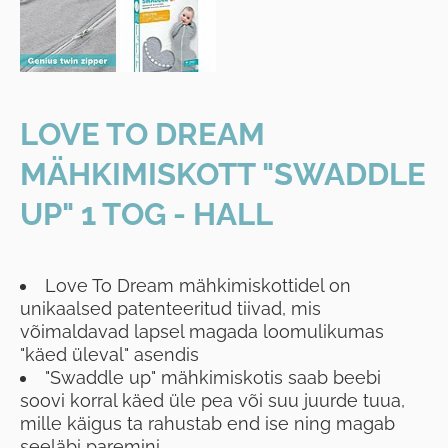
LOVE TO DREAM
MÄHKIMISKOTT "SWADDLE
UP" 1 TOG - HALL
Love To Dream mähkimiskottidel on
unikaalsed patenteeritud tiivad, mis
võimaldavad lapsel magada loomulikumas
"käed üleval" asendis
"Swaddle up" mähkimiskotis saab beebi
soovi korral käed üle pea või suu juurde tuua,
mille käigus ta rahustab end ise ning magab
seeläbi paremini