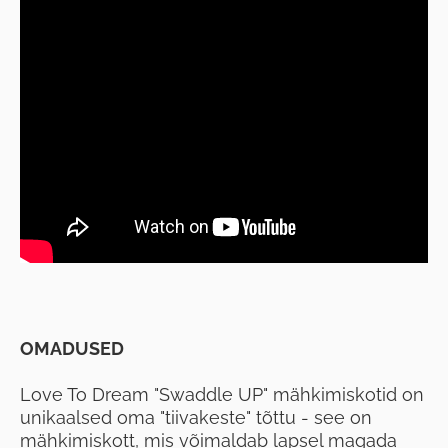
OMADUSED
Love To Dream "Swaddle UP" mähkimiskotid on
unikaalsed oma "tiivakeste" tõttu - see on
mähkimiskott, mis võimaldab lapsel magada