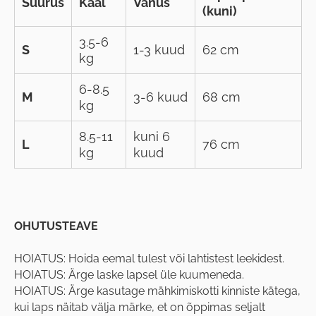
Suurus
Kaal
Vanus
(kuni)
3.5-6
S
1-3 kuud
62 cm
kg
6-8.5
M
3-6 kuud
68 cm
kg
8.5-11
kuni 6
L
76 cm
kg
kuud
OHUTUSTEAVE
HOIATUS: Hoida eemal tulest või lahtistest leekidest.
HOIATUS: Ärge laske lapsel üle kuumeneda.
HOIATUS: Ärge kasutage mähkimiskotti kinniste kätega,
kui laps näitab välja märke, et on õppimas seljalt