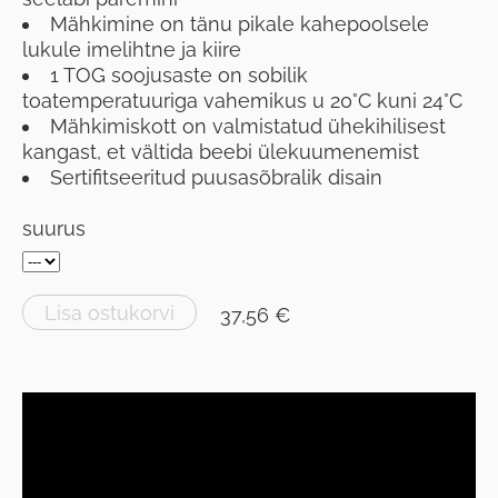
Mähkimine on tänu pikale kahepoolsele
lukule imelihtne ja kiire
1 TOG soojusaste on sobilik
toatemperatuuriga vahemikus u 20°C kuni 24°C
Mähkimiskott on valmistatud ühekihilisest
kangast, et vältida beebi ülekuumenemist
Sertifitseeritud puusasõbralik disain
suurus
Lisa ostukorvi
37,56 €