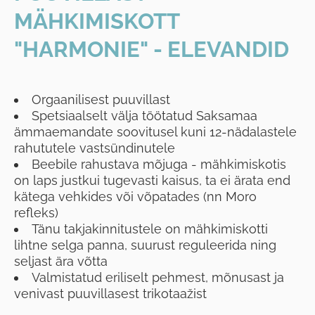
MÄHKIMISKOTT
"HARMONIE" - ELEVANDID
Orgaanilisest puuvillast
Spetsiaalselt välja töötatud Saksamaa
ämmaemandate soovitusel kuni 12-nädalastele
rahututele vastsündinutele
Beebile rahustava mõjuga - mähkimiskotis
on laps justkui tugevasti kaisus, ta ei ärata end
kätega vehkides või võpatades (nn Moro
refleks)
Tänu takjakinnitustele on mähkimiskotti
lihtne selga panna, suurust reguleerida ning
seljast ära võtta
Valmistatud eriliselt pehmest, mõnusast ja
venivast puuvillasest trikotaažist