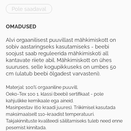
Pole saadaval
OMADUSED
Alvi orgaanilisest puuvillast mähkimiskott on
sobiv aastaringseks kasutamiseks - beebi
soojust saab reguleerida mähkimiskoti all
kantavate riiete abil. Mähkimiskott on ühes
suuruses, selle kogupikkuseks on umbes 50
cm (ulatub beebi õlgadest varvasteni).
Materjal: 100% orgaaniline puuvill.
Oeko-Tex 100 1. klassi (beebi) sertifikaat - pole
kahjulikke kemikaale ega aineid.
Masinpestav (60 kraadi juures). Triikimisel kasutada
maksimaalselt 110-kraadist temperatuuri.
Takjakinnituste kvaliteedi säilitamiseks tuleb need enne
pesemist kinnitada.