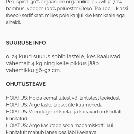
Pealispind: 30% orgaaniline orgaaniline puuvill ja 70%
bambus, vooder 100% polüester (Oeko-Tex 100 1. klassi
(beebi) sertifikaat, milles pole kahjulikke kemikaale ega
aineid).
SUURUSE INFO
0-24 kuud suurus sobib lastele, kes kaaluvad
vähemalt 4 kg ning kelle pikkus jääb
vahemikku 56-92 cm.
OHUTUSTEAVE
HOIATUS: Hoida eemal tulest või lahtistest leekidest.
HOIATUS: Ärge laske lapsel üle kuumeneda.
HOIATUS: Veenduge, et kaela- ja käeavad on kindlalt
kinnitatud.
HOIATUS: Ärge kasutage seda magamiskotti, kui
kinnitatult mahub lapse pea läbi kaelaava.