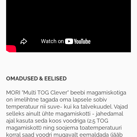
OMADUSED & EELISED
MORI "Multi TOG Clever" beebi magamiskotiga
on imelihtne tagada oma lapsele sobiv
temperatuur nii suve- kui ka talvekuudel. Vajad
selleks ainult ühte magamiskotti - jahedamal
ajal kasuta seda koos voodriga (2.5 TOG
magamiskott) ning soojema toatemperatuuri
korral saad voodri mugavalt eemaldada (jääb