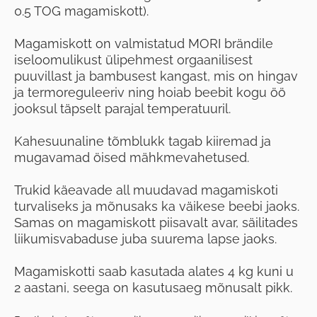
0.5 TOG magamiskott).
Magamiskott on valmistatud MORI brändile
iseloomulikust ülipehmest orgaanilisest
puuvillast ja bambusest kangast, mis on hingav
ja termoreguleeriv ning hoiab beebit kogu öö
jooksul täpselt parajal temperatuuril.
Kahesuunaline tõmblukk tagab kiiremad ja
mugavamad öised mähkmevahetused.
Trukid käeavade all muudavad magamiskoti
turvaliseks ja mõnusaks ka väikese beebi jaoks.
Samas on magamiskott piisavalt avar, säilitades
liikumisvabaduse juba suurema lapse jaoks.
Magamiskotti saab kasutada alates 4 kg kuni u
2 aastani, seega on kasutusaeg mõnusalt pikk.