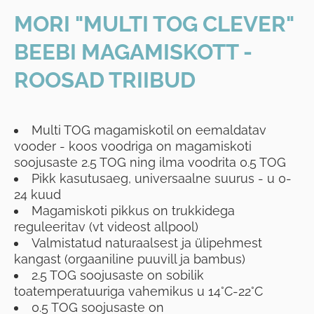
MORI "MULTI TOG CLEVER"
BEEBI MAGAMISKOTT -
ROOSAD TRIIBUD
Multi TOG magamiskotil on eemaldatav
vooder - koos voodriga on magamiskoti
soojusaste 2.5 TOG ning ilma voodrita 0.5 TOG
Pikk kasutusaeg, universaalne suurus - u 0-
24 kuud
Magamiskoti pikkus on trukkidega
reguleeritav (vt videost allpool)
Valmistatud naturaalsest ja ülipehmest
kangast (orgaaniline puuvill ja bambus)
2.5 TOG soojusaste on sobilik
toatemperatuuriga vahemikus u 14°C-22°C
0.5 TOG soojusaste on