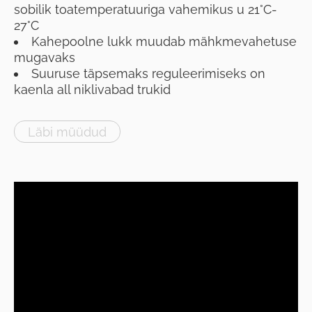
sobilik toatemperatuuriga vahemikus u 21°C-
27°C
Kahepoolne lukk muudab mähkmevahetuse
mugavaks
Suuruse täpsemaks reguleerimiseks on
kaenla all niklivabad trukid
Läbi müüdud