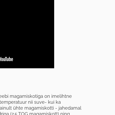
eebi magamiskotiga on imelihtne
temperatuur nii suve- kui ka
 ainult ühte magamiskotti - jahedamal
driga (2.5 TOG magamiskott) ning