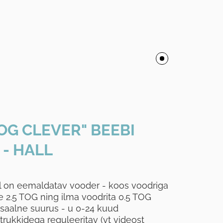
OG CLEVER" BEEBI
- HALL
l on eemaldatav vooder - koos voodriga
 2.5 TOG ning ilma voodrita 0.5 TOG
rsaalne suurus - u 0-24 kuud
rukkidega reguleeritav (vt videost