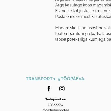
Ärge kasutage koos magamisko
Esimeste kahjustuste ilmnemi
Pesta enne esimest kasutusko
Magamiskoti soojusastme valiku
toatemperatuuriga kui ka lapse 
lapsel poleks liiga külm ega pa
TRANSPORT 1-5 TÖÖPÄEVA.
Tudupood.ee
4PAKK OÜ
info@tudupood.ee