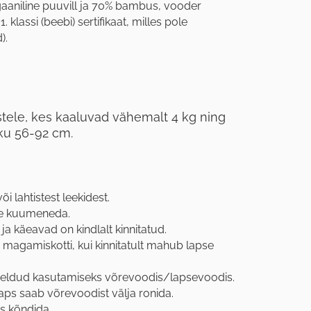
gaaniline puuvill ja 70% bambus, vooder
klassi (beebi) sertifikaat, milles pole
).
stele, kes kaaluvad vähemalt 4 kg ning
ku 56-92 cm.
 lahtistest leekidest.
le kuumeneda.
a käeavad on kindlalt kinnitatud.
agamiskotti, kui kinnitatult mahub lapse
ldud kasutamiseks võrevoodis/lapsevoodis.
aps saab võrevoodist välja ronida.
s kõndida.