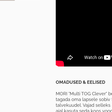
OMADUSED & EELISED
MORI "Multi TOG Clever" b
tagada oma lapsele sobiv 
talvekuudel. Vajad selleks
ajal kasuta seda koos voo