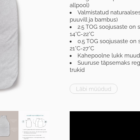
allpool)
Valmistatud naturaalses
puuvill ja bambus)
2.5 TOG soojusaste on 
14°C-22°C
0.5 TOG soojusaste on 
21°C-27°C
Kahepoolne lukk muu
Suuruse täpsemaks regu
trukid
Läbi müüdud