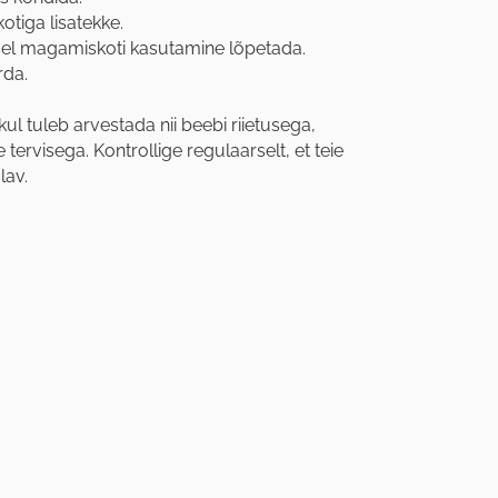
tiga lisatekke.
sel magamiskoti kasutamine lõpetada.
rda.
l tuleb arvestada nii beebi riietusega,
tervisega. Kontrollige regulaarselt, et teie
lav.