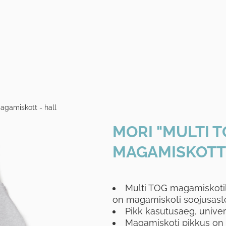
agamiskott - hall
MORI "MULTI T
MAGAMISKOTT 
Multi TOG magamiskoti
on magamiskoti soojusaste
Pikk kasutusaeg, unive
Magamiskoti pikkus on t