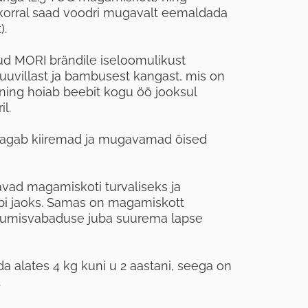
korral saad voodri mugavalt eemaldada
).
d MORI brändile iseloomulikust
uuvillast ja bambusest kangast, mis on
ning hoiab beebit kogu öö jooksul
l.
agab kiiremad ja mugavamad öised
vad magamiskoti turvaliseks ja
i jaoks. Samas on magamiskott
 liikumisvabaduse juba suurema lapse
 alates 4 kg kuni u 2 aastani, seega on
.