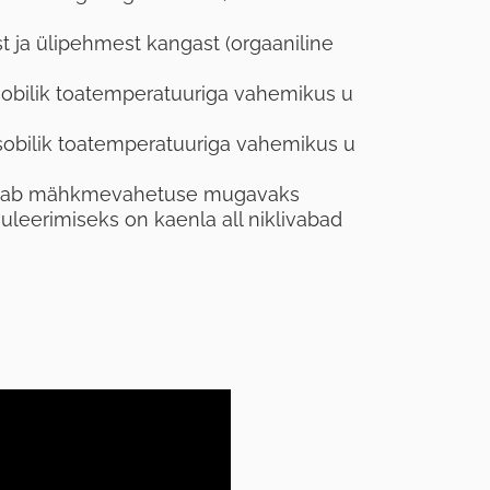
t ja ülipehmest kangast (orgaaniline
sobilik toatemperatuuriga vahemikus u
sobilik toatemperatuuriga vahemikus u
dab mähkmevahetuse mugavaks
leerimiseks on kaenla all niklivabad