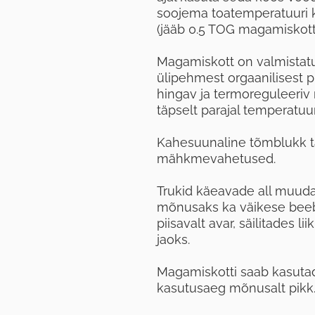
soojema toatemperatuuri 
(jääb 0.5 TOG magamiskott
Magamiskott on valmistatu
ülipehmest orgaanilisest p
hingav ja termoreguleeriv 
täpselt parajal temperatuuri
Kahesuunaline tõmblukk t
mähkmevahetused.
Trukid käeavade all muuda
mõnusaks ka väikese beeb
piisavalt avar, säilitades
jaoks.
Magamiskotti saab kasutada
kasutusaeg mõnusalt pikk