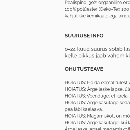
Pealispind: 30% orgaaniline or
100% polüester (Oeko-Tex 100 1. 
kahjulikke kemikaale ega aineid
SUURUSE INFO
0-24 kuud suurus sobib la
kelle pikkus jääb vahemik
OHUTUSTEAVE
HOIATUS: Hoida eemal tulest või
HOIATUS: Ärge laske lapsel ü
HOIATUS: Veenduge, et kaela- j
HOIATUS: Ärge kasutage seda m
pea läbi kaelaava.
HOIATUS: Magamiskott on mõe
HOIATUS: Ärge kasutage, kui l
Ärge laske lapsel magamiskoti