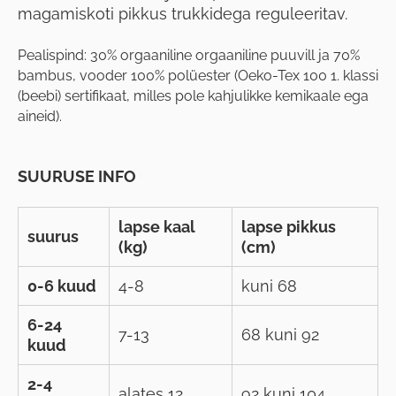
magamiskoti pikkus trukkidega reguleeritav.
Pealispind: 30% orgaaniline orgaaniline puuvill ja 70%
bambus, vooder 100% polüester (Oeko-Tex 100 1. klassi
(beebi) sertifikaat, milles pole kahjulikke kemikaale ega
aineid).
SUURUSE INFO
lapse kaal
lapse pikkus
suurus
(kg)
(cm)
0-6 kuud
4-8
kuni 68
6-24
7-13
68 kuni 92
kuud
2-4
alates 12
92 kuni 104