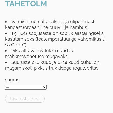
TÄHETOLM
Valmistatud naturaalsest ja ülipehmest
kangast (orgaaniline puuvill ja bambus)
1.5 TOG soojusaste on sobilik aastaringseks
kasutamiseks (toatemperatuuriga vahemikus u
18°C-24°C)
Pikk alt avanev lukk muudab
mähkmevahetuse mugavaks
Suuruste 0-6 kuud ja 6-24 kuud puhul on
magamiskoti pikkus trukkidega reguleeritav
suurus
Lisa ostukorvi