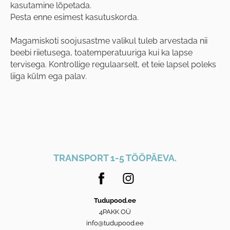
kasutamine lõpetada.
Pesta enne esimest kasutuskorda.
Magamiskoti soojusastme valikul tuleb arvestada nii
beebi riietusega, toatemperatuuriga kui ka lapse
tervisega. Kontrollige regulaarselt, et teie lapsel poleks
liiga külm ega palav.
TRANSPORT 1-5 TÖÖPÄEVA.
Tudupood.ee
4PAKK OÜ
info@tudupood.ee