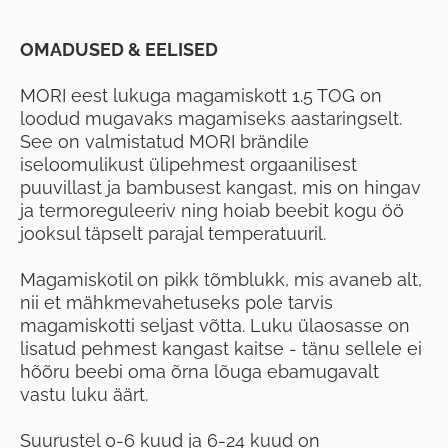
OMADUSED & EELISED
MORI eest lukuga magamiskott 1.5 TOG on
loodud mugavaks magamiseks aastaringselt.
See on valmistatud MORI brändile
iseloomulikust ülipehmest orgaanilisest
puuvillast ja bambusest kangast, mis on hingav
ja termoreguleeriv ning hoiab beebit kogu öö
jooksul täpselt parajal temperatuuril.
Magamiskotil on pikk tõmblukk, mis avaneb alt,
nii et mähkmevahetuseks pole tarvis
magamiskotti seljast võtta. Luku ülaosasse on
lisatud pehmest kangast kaitse - tänu sellele ei
hõõru beebi oma õrna lõuga ebamugavalt
vastu luku äärt.
Suurustel 0-6 kuud ja 6-24 kuud on