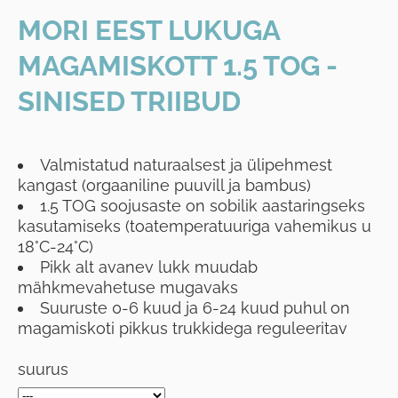
MORI EEST LUKUGA
MAGAMISKOTT 1.5 TOG -
SINISED TRIIBUD
Valmistatud naturaalsest ja ülipehmest
kangast (orgaaniline puuvill ja bambus)
1.5 TOG soojusaste on sobilik aastaringseks
kasutamiseks (toatemperatuuriga vahemikus u
18°C-24°C)
Pikk alt avanev lukk muudab
mähkmevahetuse mugavaks
Suuruste 0-6 kuud ja 6-24 kuud puhul on
magamiskoti pikkus trukkidega reguleeritav
suurus