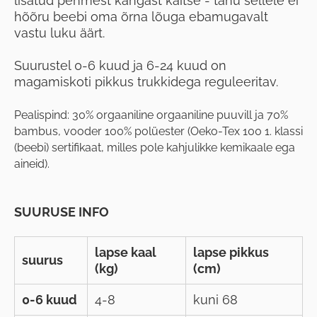
lisatud pehmest kangast kaitse - tänu sellele ei
hõõru beebi oma õrna lõuga ebamugavalt
vastu luku äärt.
Suurustel 0-6 kuud ja 6-24 kuud on
magamiskoti pikkus trukkidega reguleeritav.
Pealispind: 30% orgaaniline orgaaniline puuvill ja 70%
bambus, vooder 100% polüester (Oeko-Tex 100 1. klassi
(beebi) sertifikaat, milles pole kahjulikke kemikaale ega
aineid).
SUURUSE INFO
lapse kaal
lapse pikkus
suurus
(kg)
(cm)
0-6 kuud
4-8
kuni 68