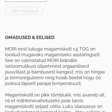
Läbi müüdud
OMADUSED & EELISED
MORI eest lukuga magamiskott 1.5 TOG on
loodud mugavaks magamiseks aastaringselt.
See on valmistatud MORI brändile
iseloomulikust ülipehmest orgaanilisest
puuvillast ja bambusest kangast, mis on hingav
ja termoreguleeriv ning hoiab beebit kogu öö
jooksul täpselt parajal temperatuuril.
Magamiskotil on pikk tõmblukk, mis avaneb alt,
nii et mähkmevahetuseks pole tarvis
magamiskotti seljast võtta. Luku ülaosasse on