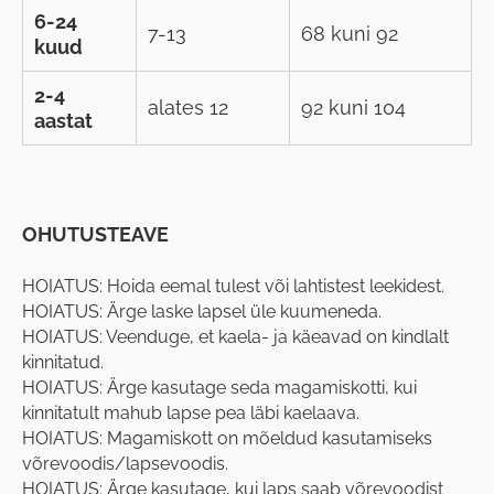
6-24
7-13
68 kuni 92
kuud
2-4
alates 12
92 kuni 104
aastat
OHUTUSTEAVE
HOIATUS: Hoida eemal tulest või lahtistest leekidest.
HOIATUS: Ärge laske lapsel üle kuumeneda.
HOIATUS: Veenduge, et kaela- ja käeavad on kindlalt
kinnitatud.
HOIATUS: Ärge kasutage seda magamiskotti, kui
kinnitatult mahub lapse pea läbi kaelaava.
HOIATUS: Magamiskott on mõeldud kasutamiseks
võrevoodis/lapsevoodis.
HOIATUS: Ärge kasutage, kui laps saab võrevoodist