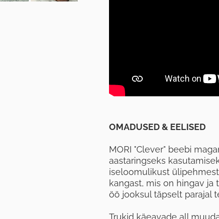
OMADUSED & EELISED
MORI "Clever" beebi magam
aastaringseks kasutamisek
iseloomulikust ülipehmest 
kangast, mis on hingav ja
öö jooksul täpselt parajal 
Trukid käeavade all muuda