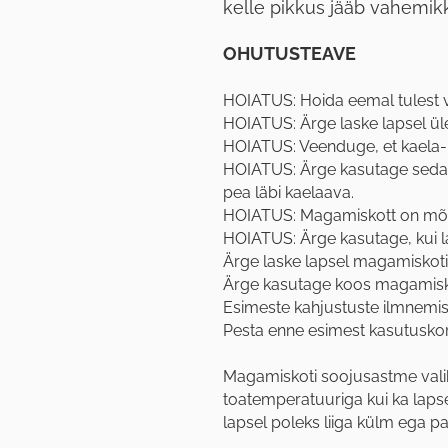
kelle pikkus jääb vahemik
OHUTUSTEAVE
HOIATUS: Hoida eemal tulest või
HOIATUS: Ärge laske lapsel ü
HOIATUS: Veenduge, et kaela- j
HOIATUS: Ärge kasutage seda m
pea läbi kaelaava.
HOIATUS: Magamiskott on mõe
HOIATUS: Ärge kasutage, kui l
Ärge laske lapsel magamiskoti
Ärge kasutage koos magamisko
Esimeste kahjustuste ilmnemi
Pesta enne esimest kasutusko
Magamiskoti soojusastme valiku
toatemperatuuriga kui ka lapse 
lapsel poleks liiga külm ega pa