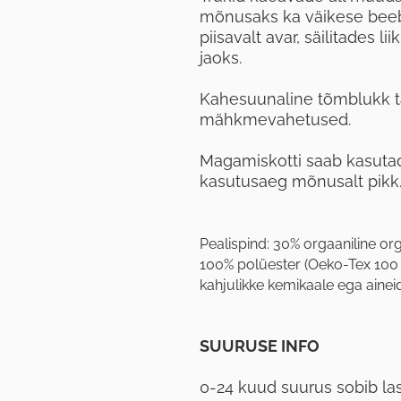
mõnusaks ka väikese beeb
piisavalt avar, säilitades
jaoks.
Kahesuunaline tõmblukk t
mähkmevahetused.
Magamiskotti saab kasutada
kasutusaeg mõnusalt pikk
Pealispind: 30% orgaaniline or
100% polüester (Oeko-Tex 100 1. 
kahjulikke kemikaale ega aineid
SUURUSE INFO
0-24 kuud suurus sobib la