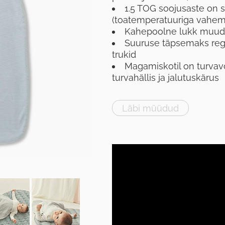
1.5 TOG soojusaste on s
(toatemperatuuriga vahemi
Kahepoolne lukk muu
Suuruse täpsemaks regu
trukid
Magamiskotil on turvav
turvahällis ja jalutuskärus
Läbi müüdud