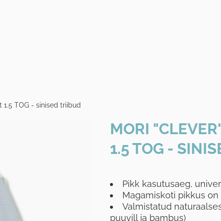
1.5 TOG - sinised triibud
MORI "CLEVER
1.5 TOG - SINI
Pikk kasutusaeg, unive
Magamiskoti pikkus on r
Valmistatud naturaalses
puuvill ja bambus)