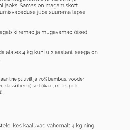
i jaoks. Samas on magamiskott
 liikumisvabaduse juba suurema lapse
agab kiiremad ja mugavamad öised
 alates 4 kg kuni u 2 aastani, seega on
.
gaaniline puuvill ja 70% bambus, vooder
klassi (beebi) sertifikaat, milles pole
).
stele, kes kaaluvad vähemalt 4 kg ning