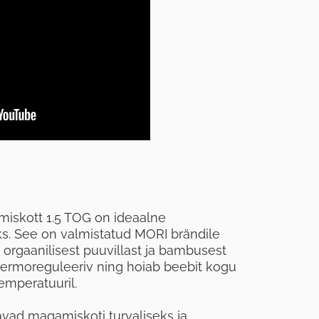
iskott 1.5 TOG on ideaalne
s. See on valmistatud MORI brändile
orgaanilisest puuvillast ja bambusest
 termoreguleeriv ning hoiab beebit kogu
temperatuuril.
vad magamiskoti turvaliseks ja