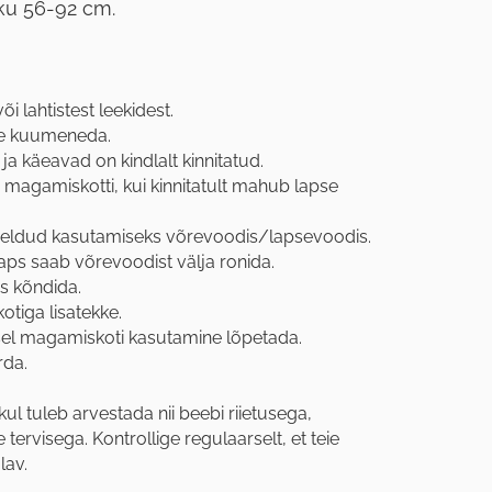
ku 56-92 cm.
 lahtistest leekidest.
le kuumeneda.
a käeavad on kindlalt kinnitatud.
agamiskotti, kui kinnitatult mahub lapse
ldud kasutamiseks võrevoodis/lapsevoodis.
aps saab võrevoodist välja ronida.
s kõndida.
tiga lisatekke.
sel magamiskoti kasutamine lõpetada.
rda.
l tuleb arvestada nii beebi riietusega,
tervisega. Kontrollige regulaarselt, et teie
lav.