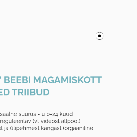
" BEEBI MAGAMISKOTT
SED TRIIBUD
rsaalne suurus - u 0-24 kuud
eguleeritav (vt videost allpool)
t ja ülipehmest kangast (orgaaniline