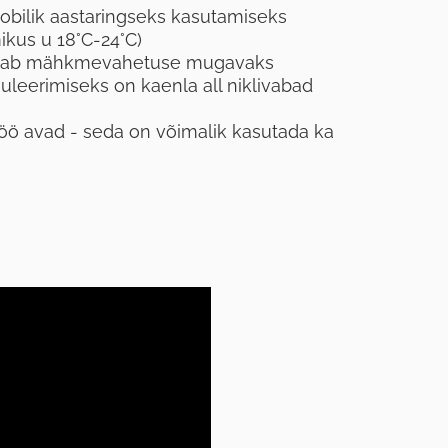
obilik aastaringseks kasutamiseks
kus u 18°C-24°C)
dab mähkmevahetuse mugavaks
leerimiseks on kaenla all niklivabad
öö avad - seda on võimalik kasutada ka