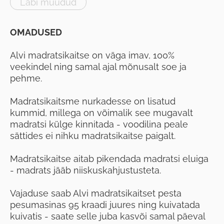
Läbi müüdud
OMADUSED
Alvi madratsikaitse on väga imav, 100%
veekindel ning samal ajal mõnusalt soe ja
pehme.
Madratsikaitsme nurkadesse on lisatud
kummid, millega on võimalik see mugavalt
madratsi külge kinnitada - voodilina peale
sättides ei nihku madratsikaitse paigalt.
Madratsikaitse aitab pikendada madratsi eluiga
- madrats jääb niiskuskahjustusteta.
Vajaduse saab Alvi madratsikaitset pesta
pesumasinas 95 kraadi juures ning kuivatada
kuivatis - saate selle juba kasvõi samal päeval