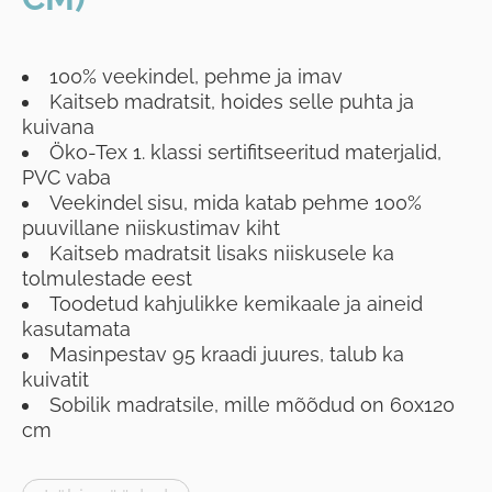
100% veekindel, pehme ja imav
Kaitseb madratsit, hoides selle puhta ja
kuivana
Öko-Tex 1. klassi sertifitseeritud materjalid,
PVC vaba
Veekindel sisu, mida katab pehme 100%
puuvillane niiskustimav kiht
Kaitseb madratsit lisaks niiskusele ka
tolmulestade eest
Toodetud kahjulikke kemikaale ja aineid
kasutamata
Masinpestav 95 kraadi juures, talub ka
kuivatit
Sobilik madratsile, mille mõõdud on 60x120
cm