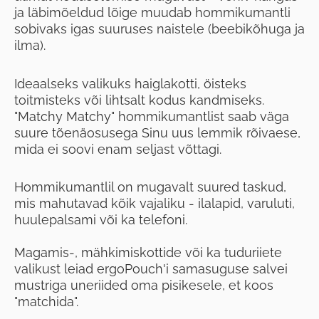
ja läbimõeldud lõige muudab hommikumantli
sobivaks igas suuruses naistele (beebikõhuga ja
ilma).
Ideaalseks valikuks haiglakotti, öisteks
toitmisteks või lihtsalt kodus kandmiseks.
"Matchy Matchy" hommikumantlist saab väga
suure tõenäosusega Sinu uus lemmik rõivaese,
mida ei soovi enam seljast võttagi.
Hommikumantlil on mugavalt suured taskud,
mis mahutavad kõik vajaliku - ilalapid, varuluti,
huulepalsami või ka telefoni.
Magamis-, mähkimiskottide või ka tuduriiete
valikust leiad ergoPouch'i samasuguse salvei
mustriga uneriided oma pisikesele, et koos
"matchida".