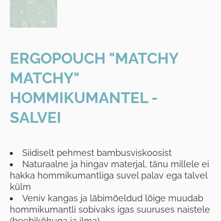
ERGOPOUCH "MATCHY
MATCHY"
HOMMIKUMANTEL -
SALVEI
Siidiselt pehmest bambusviskoosist
Naturaalne ja hingav materjal, tänu millele ei
hakka hommikumantliga suvel palav ega talvel
külm
Veniv kangas ja läbimõeldud lõige muudab
hommikumantli sobivaks igas suuruses naistele
(beebikõhuga ja ilma)