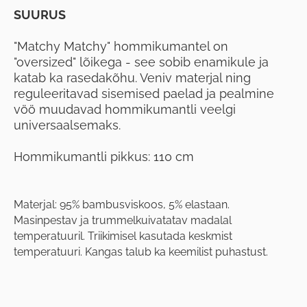
SUURUS
"Matchy Matchy" hommikumantel on
"oversized" lõikega - see sobib enamikule ja
katab ka rasedakõhu. Veniv materjal ning
reguleeritavad sisemised paelad ja pealmine
vöö muudavad hommikumantli veelgi
universaalsemaks.
Hommikumantli pikkus: 110 cm
Materjal: 95% bambusviskoos, 5% elastaan.
Masinpestav ja trummelkuivatatav madalal
temperatuuril. Triikimisel kasutada keskmist
temperatuuri. Kangas talub ka keemilist puhastust.