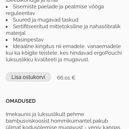
Sisemiste paelade ja pealmise vööga
reguleeritav
Suured ja mugavad taskud
Sertifitseeritud mittetoksiline ja nahasõbralik
materjal
Masinpestav
Ideaalne kingitus nii emadele, vanaemadele
kui ka kõigile teistele, kes hindavad ergoPouchi
luksuslikku kvaliteeti ja mugavust.
Lisa ostukorvi
66,01 €
OMADUSED
Imekaunis ja luksuslikult pehme
bambusviskoosist hommikumantel pakub
ülimat kodusolemise mugavust - veniv kangas