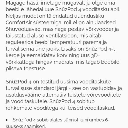
Magage hästi, imetage mugavalt ja olge oma
beebile lähedal uue SnüzPod 4 vooditasku abil.
Neljas mudel on täiendatud uuendusliku
ComfortAir süsteemiga, millel on ainulaadsed
õhuvooluavad, masinaga pestav võrkvooder ja
täiustatud aluse ventilatsioon, mis aitab
reguleerida beebi temperatuuri parema ja
turvalisema une jaoks. Lisaks on SnüzPod 4-l
kerge ja eemaldatav korv ning uus 3D-
võrkkattega hingav madrats, mis tagab beebile
piisava toestuse.
SnüzPod 4 on testitud uusima vooditaskute
turvalisuse standardi järgi - see on vastupidav ja
usaldusväärne alternatiiv teistele võrevooditele
ja vooditaskutele. SnüzPod 4 sobitub
rohkemate vooditega kui teised vooditaskud.
SnüzPod 4 sobib alates sünnist kuni umbes 6-
kuuseks saamiseni.