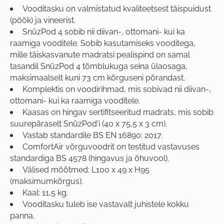
Vooditasku on valmistatud kvaliteetsest täispuidust
(pöök) ja vineerist.
SnüzPod 4 sobib nii diivan-, ottomani- kui ka
raamiga vooditele. Sobib kasutamiseks vooditega,
mille täiskasvanute madratsi pealispind on samal
tasandil SnüzPod 4 tõmblukuga seina ülaosaga,
maksimaalselt kuni 73 cm kõrguseni põrandast.
Komplektis on voodirihmad, mis sobivad nii diivan-,
ottomani- kui ka raamiga vooditele.
Kaasas on hingav sertifitseeritud madrats, mis sobib
suurepäraselt SnüzPod'i (40 x 75,5 x 3 cm).
Vastab standardile BS EN 16890: 2017.
ComfortAir võrguvoodrit on testitud vastavuses
standardiga BS 4578 (hingavus ja õhuvool).
Välised mõõtmed: L100 x 49 x H95
(maksimumkõrgus).
Kaal: 11,5 kg.
Vooditasku tuleb ise vastavalt juhistele kokku
panna.