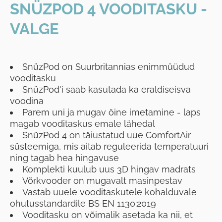
SNÜZPOD 4 VOODITASKU -
VALGE
SnüzPod on Suurbritannias enimmüüdud
vooditasku
SnüzPod'i saab kasutada ka eraldiseisva
voodina
Parem uni ja mugav öine imetamine - laps
magab vooditaskus emale lähedal
SnüzPod 4 on täiustatud uue ComfortAir
süsteemiga, mis aitab reguleerida temperatuuri
ning tagab hea hingavuse
Komplekti kuulub uus 3D hingav madrats
Võrkvooder on mugavalt masinpestav
Vastab uuele vooditaskutele kohalduvale
ohutusstandardile BS EN 1130:2019
Vooditasku on võimalik asetada ka nii, et