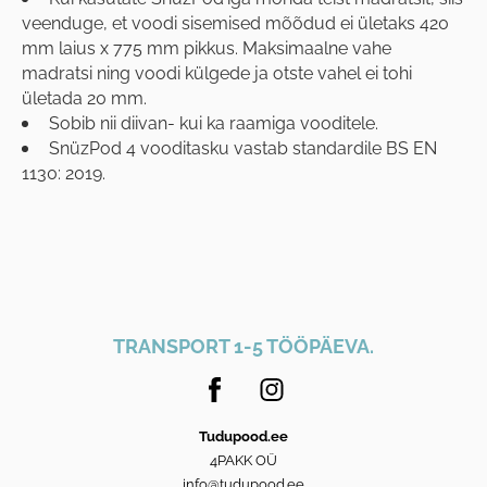
veenduge, et voodi sisemised mõõdud ei ületaks 420
mm laius x 775 mm pikkus. Maksimaalne vahe
madratsi ning voodi külgede ja otste vahel ei tohi
ületada 20 mm.
Sobib nii diivan- kui ka raamiga vooditele.
SnüzPod 4 vooditasku vastab standardile BS EN
1130: 2019.
TRANSPORT 1-5 TÖÖPÄEVA.
Tudupood.ee
4PAKK OÜ
info@tudupood.ee