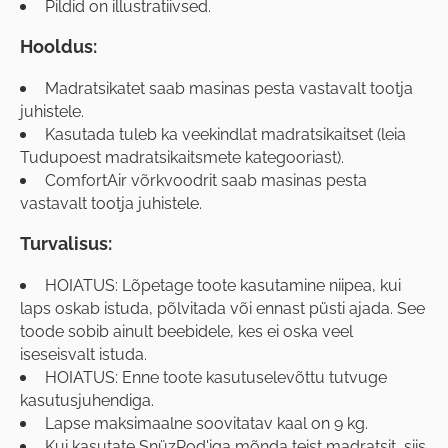
Pildid on illustratiivsed.
Hooldus:
Madratsikatet saab masinas pesta vastavalt tootja
juhistele.
Kasutada tuleb ka veekindlat madratsikaitset (leia
Tudupoest madratsikaitsmete kategooriast).
ComfortAir võrkvoodrit saab masinas pesta
vastavalt tootja juhistele.
Turvalisus:
HOIATUS: Lõpetage toote kasutamine niipea, kui
laps oskab istuda, põlvitada või ennast püsti ajada. See
toode sobib ainult beebidele, kes ei oska veel
iseseisvalt istuda.
HOIATUS: Enne toote kasutuselevõttu tutvuge
kasutusjuhendiga.
Lapse maksimaalne soovitatav kaal on 9 kg.
Kui kasutate SnüzPod'iga mõnda teist madratsit, siis