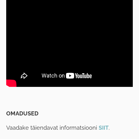
OMADUSED
Vaadake täiendavat informatsiooni
SIIT
.