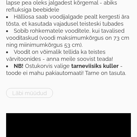
lapse pea oleks jalgadest kõrgemal - abiks
refluksiga beebidele
Hälliosa saab voodijalgade pealt kergesti ära
tõsta, et kasutada vajadusel teisteski tubades
Sobib rohkematele vooditele, kui tavalised
vooditaskud (voodi maksimumkõrgus on 73 cm
ning miinimumkõrgus 53 cm).
Voodit on võimalik tellida ka teistes
värvitoonides - anna meile soovist teada!
NB!
Ostukorvis valige
tarneviisiks
kuller
-
toode ei mahu pakiautomaati! Tarne on tasuta.
Läbi müüdud