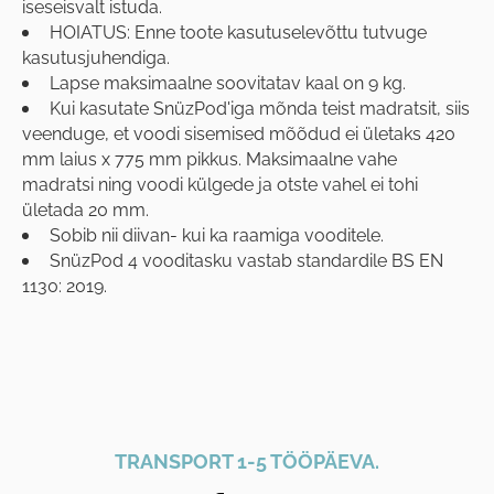
iseseisvalt istuda.
HOIATUS: Enne toote kasutuselevõttu tutvuge
kasutusjuhendiga.
Lapse maksimaalne soovitatav kaal on 9 kg.
Kui kasutate SnüzPod'iga mõnda teist madratsit, siis
veenduge, et voodi sisemised mõõdud ei ületaks 420
mm laius x 775 mm pikkus. Maksimaalne vahe
madratsi ning voodi külgede ja otste vahel ei tohi
ületada 20 mm.
Sobib nii diivan- kui ka raamiga vooditele.
SnüzPod 4 vooditasku vastab standardile BS EN
1130: 2019.
TRANSPORT 1-5 TÖÖPÄEVA.