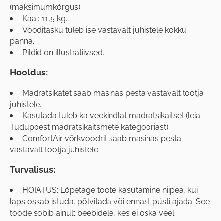
(maksimumkõrgus).
Kaal: 11,5 kg.
Vooditasku tuleb ise vastavalt juhistele kokku
panna.
Pildid on illustratiivsed.
Hooldus:
Madratsikatet saab masinas pesta vastavalt tootja
juhistele.
Kasutada tuleb ka veekindlat madratsikaitset (leia
Tudupoest madratsikaitsmete kategooriast).
ComfortAir võrkvoodrit saab masinas pesta
vastavalt tootja juhistele.
Turvalisus:
HOIATUS: Lõpetage toote kasutamine niipea, kui
laps oskab istuda, põlvitada või ennast püsti ajada. See
toode sobib ainult beebidele, kes ei oska veel