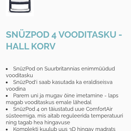
SNÜZPOD 4 VOODITASKU -
HALL KORV
SnüzPod on Suurbritannias enimmüüdud
vooditasku
SnüzPod'i saab kasutada ka eraldiseisva
voodina
Parem uni ja mugav öine imetamine - laps
magab vooditaskus emale lähedal
SnüzPod 4 on täiustatud uue ComfortAir
süsteemiga, mis aitab reguleerida temperatuuri
ning tagab hea hingavuse
Komplekti kuulub uus 3D hingav madrats