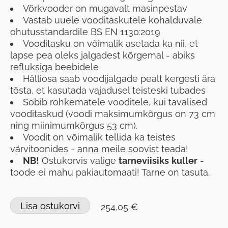
Võrkvooder on mugavalt masinpestav
Vastab uuele vooditaskutele kohalduvale
ohutusstandardile BS EN 1130:2019
Vooditasku on võimalik asetada ka nii, et
lapse pea oleks jalgadest kõrgemal - abiks
refluksiga beebidele
Hälliosa saab voodijalgade pealt kergesti ära
tõsta, et kasutada vajadusel teisteski tubades
Sobib rohkematele vooditele, kui tavalised
vooditaskud (voodi maksimumkõrgus on 73 cm
ning miinimumkõrgus 53 cm).
Voodit on võimalik tellida ka teistes
värvitoonides - anna meile soovist teada!
NB!
Ostukorvis valige
tarneviisiks
kuller
-
toode ei mahu pakiautomaati! Tarne on tasuta.
Lisa ostukorvi
254,05 €