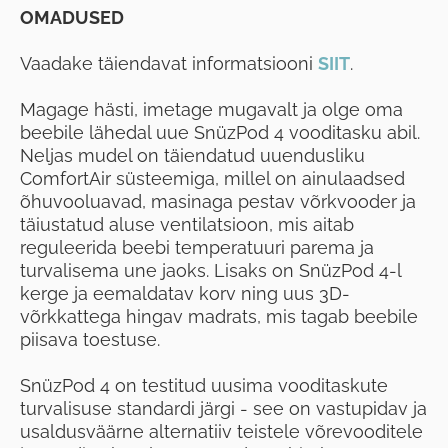
OMADUSED
Vaadake täiendavat informatsiooni
SIIT
.
Magage hästi, imetage mugavalt ja olge oma
beebile lähedal uue SnüzPod 4 vooditasku abil.
Neljas mudel on täiendatud uuendusliku
ComfortAir süsteemiga, millel on ainulaadsed
õhuvooluavad, masinaga pestav võrkvooder ja
täiustatud aluse ventilatsioon, mis aitab
reguleerida beebi temperatuuri parema ja
turvalisema une jaoks. Lisaks on SnüzPod 4-l
kerge ja eemaldatav korv ning uus 3D-
võrkkattega hingav madrats, mis tagab beebile
piisava toestuse.
SnüzPod 4 on testitud uusima vooditaskute
turvalisuse standardi järgi - see on vastupidav ja
usaldusväärne alternatiiv teistele võrevooditele