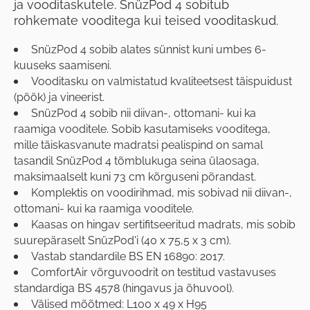
ja vooditaskutele. SnüzPod 4 sobitub
rohkemate vooditega kui teised vooditaskud.
SnüzPod 4 sobib alates sünnist kuni umbes 6-
kuuseks saamiseni.
Vooditasku on valmistatud kvaliteetsest täispuidust
(pöök) ja vineerist.
SnüzPod 4 sobib nii diivan-, ottomani- kui ka
raamiga vooditele. Sobib kasutamiseks vooditega,
mille täiskasvanute madratsi pealispind on samal
tasandil SnüzPod 4 tõmblukuga seina ülaosaga,
maksimaalselt kuni 73 cm kõrguseni põrandast.
Komplektis on voodirihmad, mis sobivad nii diivan-,
ottomani- kui ka raamiga vooditele.
Kaasas on hingav sertifitseeritud madrats, mis sobib
suurepäraselt SnüzPod'i (40 x 75,5 x 3 cm).
Vastab standardile BS EN 16890: 2017.
ComfortAir võrguvoodrit on testitud vastavuses
standardiga BS 4578 (hingavus ja õhuvool).
Välised mõõtmed: L100 x 49 x H95