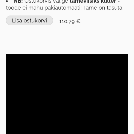
NB!
Ostukorvis valige
tarneviisiks
kuller
-
toode ei mahu pakiautomaati! Tarne on tasuta.
Lisa ostukorvi
110,79 €