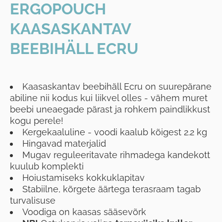
ERGOPOUCH
KAASASKANTAV
BEEBIHÄLL ECRU
Kaasaskantav beebihäll Ecru on suurepärane
abiline nii kodus kui liikvel olles - vähem muret
beebi uneaegade pärast ja rohkem paindlikkust
kogu perele!
Kergekaaluline - voodi kaalub kõigest 2.2 kg
Hingavad materjalid
Mugav reguleeritavate rihmadega kandekott
kuulub komplekti
Hoiustamiseks kokkuklapitav
Stabiilne, kõrgete äärtega terasraam tagab
turvalisuse
Voodiga on kaasas sääsevõrk