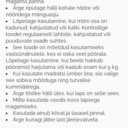
magama panna.
Ärge riputage hälli kohale nööre või
nööridega mänguasju.
Lõpetage kasutamine, kui mõni osa on
kadunud, kahjustatud või katki. Kontrollige
toodet regulaarselt lahtiste, kahjustatud või
puuduvate osade suhtes.
See toode on mõeldud kasutamiseks
vastsündinutele, kes ei oska veel pöörata.
Lõpetage kasutamine, kui beebi hakkab
pööramist harjutama või kaalub enam kui 9 kg.
Kui kasutate madratsi ümber lina, siis valige
see sobiva mõõduga ning turvalise
kummiäärega.
Ärge tõstke hälli üles, kui laps on selle sees.
Mitte kasutada voodis koos lapsega
magamiseks.
Kasutada ainult kõval ja tasasel pinnal.
Ärge kunagi jätke last järelevalveta.