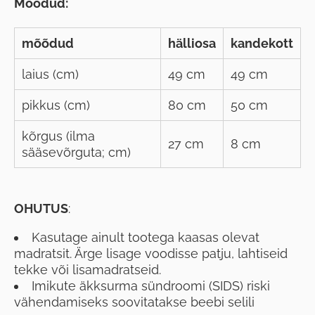
Mõõdud:
mõõdud
hälliosa
kandekott
laius (cm)
49 cm
49 cm
pikkus (cm)
80 cm
50 cm
kõrgus (ilma
27 cm
8 cm
sääsevõrguta; cm)
OHUTUS
:
Kasutage ainult tootega kaasas olevat
madratsit. Ärge lisage voodisse patju, lahtiseid
tekke või lisamadratseid.
Imikute äkksurma sündroomi (SIDS) riski
vähendamiseks soovitatakse beebi selili