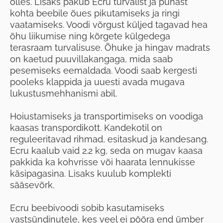
olles. Lisaks pakub Ecru turvalist ja puhast
kohta beebile õues pikutamiseks ja ringi
vaatamiseks. Voodi võrgust küljed tagavad hea
õhu liikumise ning kõrgete külgedega
terasraam turvalisuse. Õhuke ja hingav madrats
on kaetud puuvillakangaga, mida saab
pesemiseks eemaldada. Voodi saab kergesti
pooleks klappida ja uuesti avada mugava
lukustusmehhanismi abil.
Hoiustamiseks ja transportimiseks on voodiga
kaasas transpordikott. Kandekotil on
reguleeritavad rihmad, esitaskud ja kandesang.
Ecru kaalub vaid 2.2 kg, seda on mugav kaasa
pakkida ka kohvrisse või haarata lennukisse
käsipagasina. Lisaks kuulub komplekti
sääsevõrk.
Ecru beebivoodi sobib kasutamiseks
vastsündinutele, kes veel ei pööra end ümber