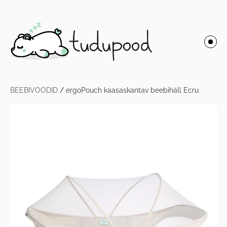
BEEBIVOODID
/
ergoPouch kaasaskantav beebihäll Ecru