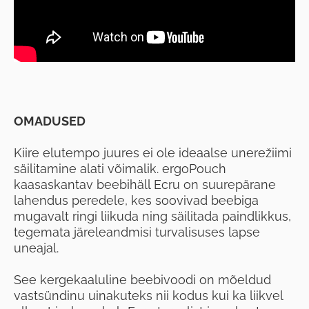
OMADUSED
Kiire elutempo juures ei ole ideaalse unerežiimi
säilitamine alati võimalik. ergoPouch
kaasaskantav beebihäll Ecru on suurepärane
lahendus peredele, kes soovivad beebiga
mugavalt ringi liikuda ning säilitada paindlikkus,
tegemata järeleandmisi turvalisuses lapse
uneajal.
See kergekaaluline beebivoodi on mõeldud
vastsündinu uinakuteks nii kodus kui ka liikvel